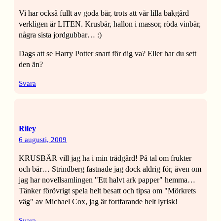
Vi har också fullt av goda bär, trots att vår lilla bakgård
verkligen är LITEN. Krusbär, hallon i massor, röda vinbär,
några sista jordgubbar… :)
Dags att se Harry Potter snart för dig va? Eller har du sett
den än?
Svara
Riley
6 augusti, 2009
KRUSBÄR vill jag ha i min trädgård! På tal om frukter
och bär… Strindberg fastnade jag dock aldrig för, även om
jag har novellsamlingen "Ett halvt ark papper" hemma…
Tänker förövrigt spela helt besatt och tipsa om "Mörkrets
väg" av Michael Cox, jag är fortfarande helt lyrisk!
Svara