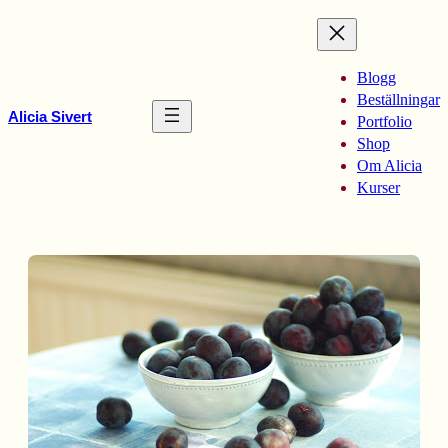
Hoppa
till
innehåll
Blogg
Beställningar
Alicia Sivert
Portfolio
Shop
Om Alicia
Kurser