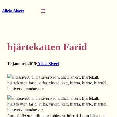
Hoppa
till
Alicia Sivert
innehåll
hjärtekatten Farid
19 januari, 2015
Alicia Sivert
•
Apropå UFOn (unfinished objects), hörrni. I min Låda med