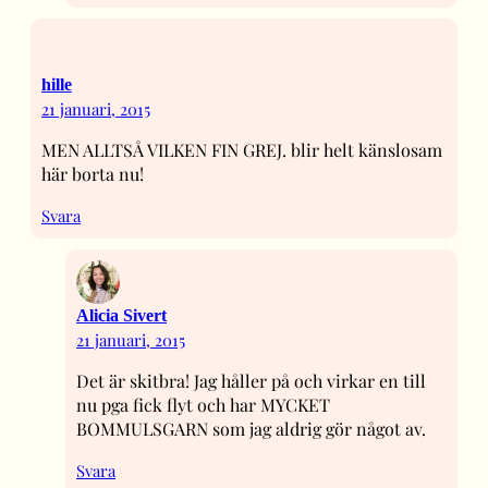
hille
21 januari, 2015
MEN ALLTSÅ VILKEN FIN GREJ. blir helt känslosam
här borta nu!
Svara
Alicia Sivert
21 januari, 2015
Det är skitbra! Jag håller på och virkar en till
nu pga fick flyt och har MYCKET
BOMMULSGARN som jag aldrig gör något av.
Svara