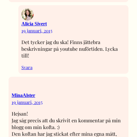
Alicia Sivert
19 januari, 2015
Det tycker jag du ska! Finns jättebra
beskrivningar på youtube nuförtiden. Lycka
till!
Svara
MinaAlster
19 januari, 2015
Hejsan!
Jag såg precis att du skrivit en kommentar på min
blogg om min kofta. :)
Den koftan har jag stickat efter mina egna mått,