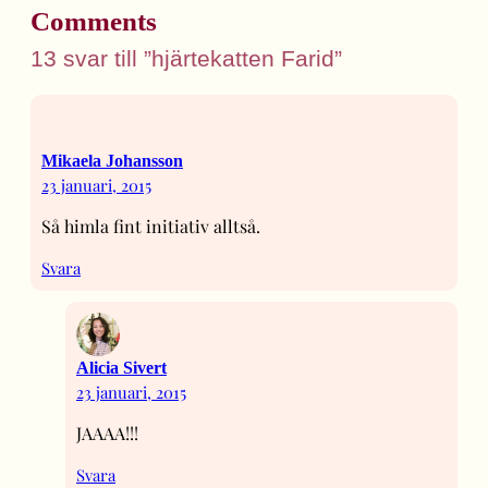
Comments
13 svar till ”hjärtekatten Farid”
Mikaela Johansson
23 januari, 2015
Så himla fint initiativ alltså.
Svara
Alicia Sivert
23 januari, 2015
JAAAA!!!
Svara