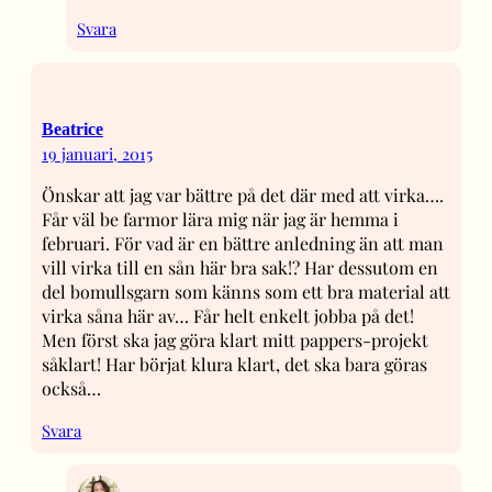
Svara
Beatrice
19 januari, 2015
Önskar att jag var bättre på det där med att virka….
Får väl be farmor lära mig när jag är hemma i
februari. För vad är en bättre anledning än att man
vill virka till en sån här bra sak!? Har dessutom en
del bomullsgarn som känns som ett bra material att
virka såna här av… Får helt enkelt jobba på det!
Men först ska jag göra klart mitt pappers-projekt
såklart! Har börjat klura klart, det ska bara göras
också…
Svara