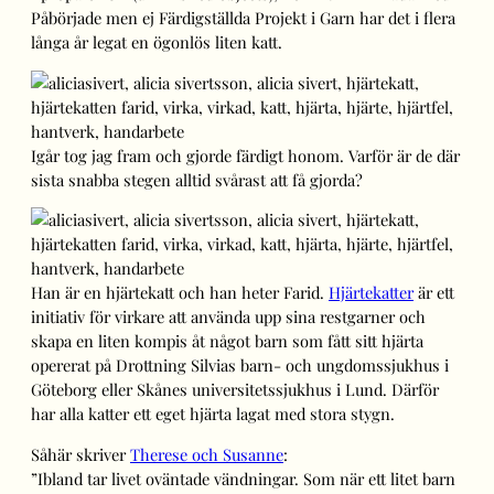
Påbörjade men ej Färdigställda Projekt i Garn har det i flera
långa år legat en ögonlös liten katt.
Igår tog jag fram och gjorde färdigt honom. Varför är de där
sista snabba stegen alltid svårast att få gjorda?
Han är en hjärtekatt och han heter Farid.
Hjärtekatter
är ett
initiativ för virkare att använda upp sina restgarner och
skapa en liten kompis åt något barn som fått sitt hjärta
opererat på Drottning Silvias barn- och ungdomssjukhus i
Göteborg eller Skånes universitetssjukhus i Lund. Därför
har alla katter ett eget hjärta lagat med stora stygn.
Såhär skriver
Therese och Susanne
:
”Ibland tar livet oväntade vändningar. Som när ett litet barn