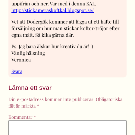
uppifrån och ner. Var med i denna KAL.
http://stickameraskoftkal.blogspot.se/
Vet att Dödergök kommer att lägga ut ett häfte till
försäljning om hur man stickar koftor/tröjor efter
egna mått. Så kika gärna där.
Ps. Jag bara älskar hur kreativ du är! :)
Vänlig hälsning
Veronica
Svara
Lämna ett svar
Din e-postadress kommer inte publiceras.
Obligatoriska
fält är märkta
*
Kommentar
*