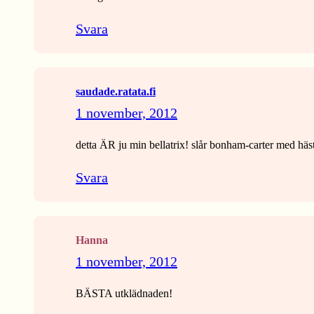
Svara
saudade.ratata.fi
1 november, 2012
detta ÄR ju min bellatrix! slår bonham-carter med häs
Svara
Hanna
1 november, 2012
BÄSTA utklädnaden!