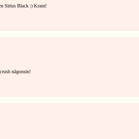
gen Sirius Black :) Kram!
rlcrush någonsin!