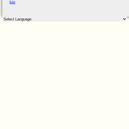
här
.