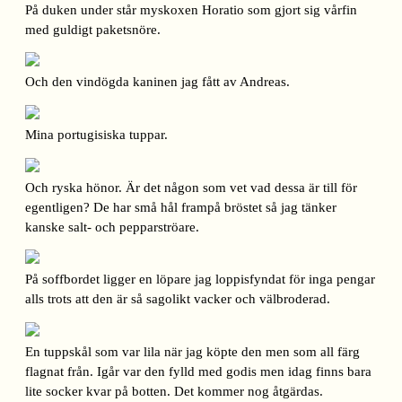
På duken under står myskoxen Horatio som gjort sig vårfin
med guldigt paketsnöre.
Och den vindögda kaninen jag fått av Andreas.
Mina portugisiska tuppar.
Och ryska hönor. Är det någon som vet vad dessa är till för
egentligen? De har små hål frampå bröstet så jag tänker
kanske salt- och pepparströare.
På soffbordet ligger en löpare jag loppisfyndat för inga pengar
alls trots att den är så sagolikt vacker och välbroderad.
En tuppskål som var lila när jag köpte den men som all färg
flagnat från. Igår var den fylld med godis men idag finns bara
lite socker kvar på botten. Det kommer nog åtgärdas.