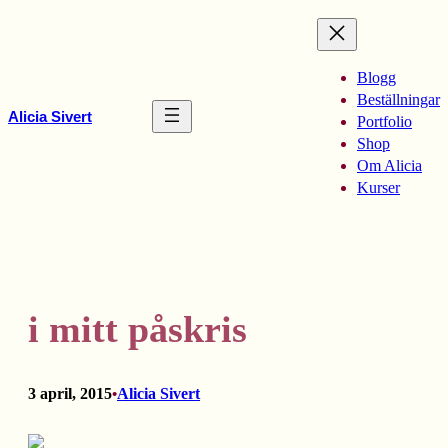
Hoppa
till
innehåll
Blogg
Beställningar
Alicia Sivert
Portfolio
Shop
Om Alicia
Kurser
i mitt påskris
3 april, 2015
Alicia Sivert
•