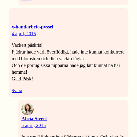
x-handarbete-pyssel
4 april, 2015
Vackert påskris!
Fjädrar hade varit överflödigt, hade inte kunnat konkurrera
med blomstren och dina vackra fåglar!
Och de portugisiska tupparna hade jag lätt kunnat ha här
hemma!
Glad Påsk!
Svara
Alicia Sivert
5 april, 2015
Inte sant? Saknar inte fjädrarna ett dugg. Och visst är