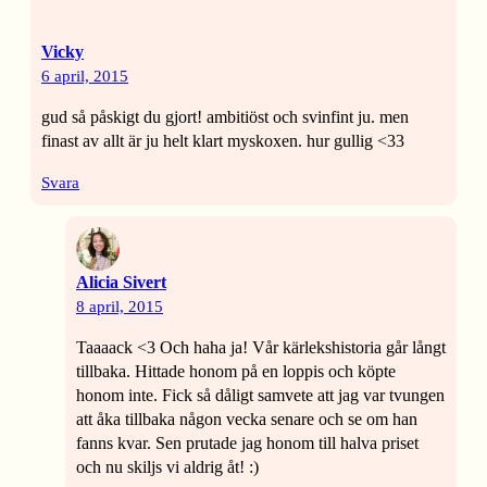
Vicky
6 april, 2015
gud så påskigt du gjort! ambitiöst och svinfint ju. men
finast av allt är ju helt klart myskoxen. hur gullig <33
Svara
Alicia Sivert
8 april, 2015
Taaaack <3 Och haha ja! Vår kärlekshistoria går långt
tillbaka. Hittade honom på en loppis och köpte
honom inte. Fick så dåligt samvete att jag var tvungen
att åka tillbaka någon vecka senare och se om han
fanns kvar. Sen prutade jag honom till halva priset
och nu skiljs vi aldrig åt! :)