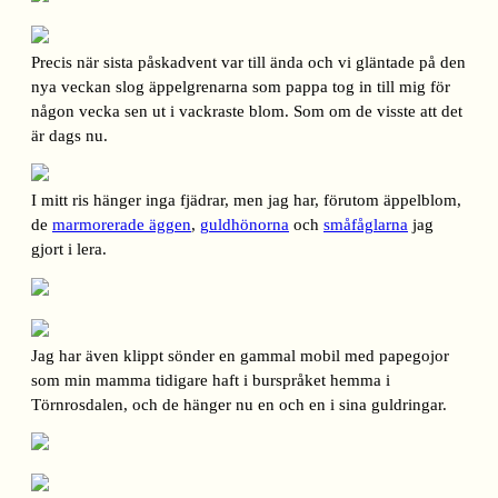
Precis när sista påskadvent var till ända och vi gläntade på den
nya veckan slog äppelgrenarna som pappa tog in till mig för
någon vecka sen ut i vackraste blom. Som om de visste att det
är dags nu.
I mitt ris hänger inga fjädrar, men jag har, förutom äppelblom,
de
marmorerade äggen
,
guldhönorna
och
småfåglarna
jag
gjort i lera.
Jag har även klippt sönder en gammal mobil med papegojor
som min mamma tidigare haft i burspråket hemma i
Törnrosdalen, och de hänger nu en och en i sina guldringar.