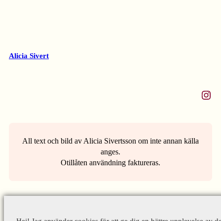
Alicia Sivert
Instagram
All text och bild av Alicia Sivertsson om inte annan källa
anges.
Otillåten användning faktureras.
Hej! Jag använder cookies för att ge dig en bättre upplevelse av d