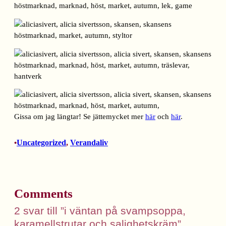
Gissa om jag längtar! Se jättemycket mer
här
och
här
.
Uncategorized
, 
Verandaliv
•
Comments
2 svar till ”i väntan på svampsoppa,
karamellstrutar och salighetskräm”