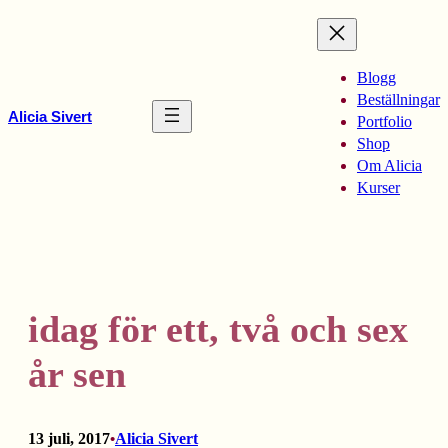
Hoppa
till
innehåll
Blogg
Beställningar
Alicia Sivert
Portfolio
Shop
Om Alicia
Kurser
idag för ett, två och sex
år sen
13 juli, 2017
Alicia Sivert
•