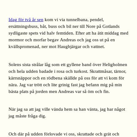
Idag för två år sen
kom vi via tunnelbana, pendel,
ersättningsbuss, båt, buss och bil ner till Nore på Gotlands
sydligaste spets vid halv femtiden. Efter att ha ätit middag med
mormor och morfar begav Andreas och jag oss ut på en
kvällspromenad, ner mot Haugbjärgar och vattnet.
Solens sista strålar låg som ett gyllene band över Heligholmen
och hela udden badade i rosa och turkost. Skrattmåsar, tärnor,
kärrsnäppor och en rödbena skällde på oss för att vi kom för
nära. Jag var trött och lite grinig fast jag befann mig på min
bästa plats på jorden men Andreas var så öm och fin.
När jag sa att jag ville vända hem sa han vänta, jag har något
jag måste fråga dig.
Och där på udden förlovade vi oss, skrattade och grät och