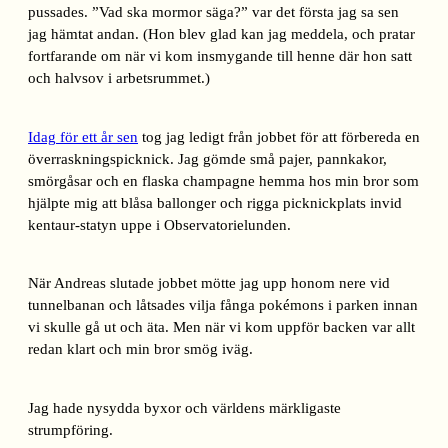
pussades. ”Vad ska mormor säga?” var det första jag sa sen
jag hämtat andan. (Hon blev glad kan jag meddela, och pratar
fortfarande om när vi kom insmygande till henne där hon satt
och halvsov i arbetsrummet.)
Idag för ett år sen
tog jag ledigt från jobbet för att förbereda en
överraskningspicknick. Jag gömde små pajer, pannkakor,
smörgåsar och en flaska champagne hemma hos min bror som
hjälpte mig att blåsa ballonger och rigga picknickplats invid
kentaur-statyn uppe i Observatorielunden.
När Andreas slutade jobbet mötte jag upp honom nere vid
tunnelbanan och låtsades vilja fånga pokémons i parken innan
vi skulle gå ut och äta. Men när vi kom uppför backen var allt
redan klart och min bror smög iväg.
Jag hade nysydda byxor och världens märkligaste
strumpföring.