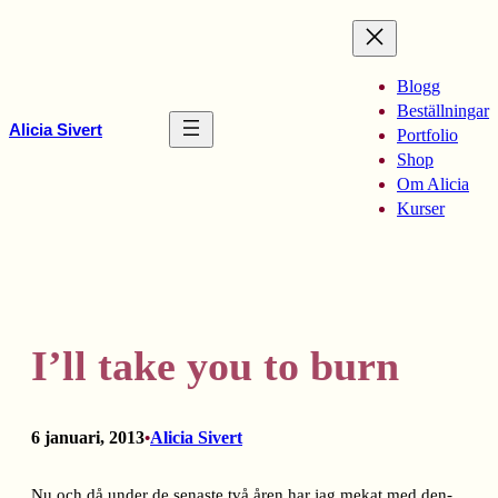
Hoppa
till
innehåll
Blogg
Beställningar
Alicia Sivert
Portfolio
Shop
Om Alicia
Kurser
I’ll take you to burn
6 januari, 2013
Alicia Sivert
•
Nu och då under de senaste två åren har jag mekat med den-