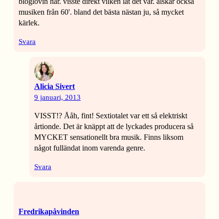
bloglovin här. visste direkt vilken låt det var. älskar också
musiken från 60'. bland det bästa nästan ju, så mycket
kärlek.
Svara
Alicia Sivert
9 januari, 2013
VISST!? Ååh, fint! Sextiotalet var ett så elektriskt
årtionde. Det är knäppt att de lyckades producera så
MYCKET sensationellt bra musik. Finns liksom
något fulländat inom varenda genre.
Svara
Fredrikapåvinden