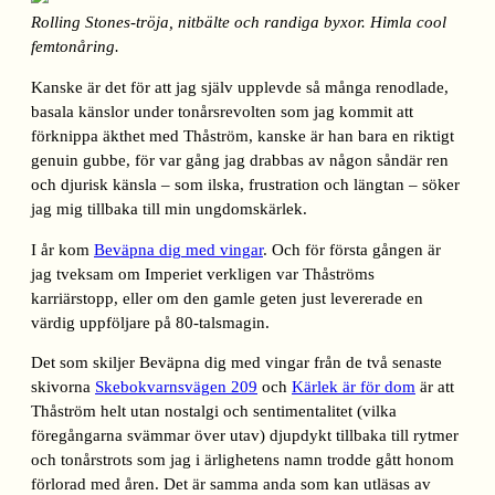
Rolling Stones-tröja, nitbälte och randiga byxor. Himla cool
femtonåring.
Kanske är det för att jag själv upplevde så många renodlade,
basala känslor under tonårsrevolten som jag kommit att
förknippa äkthet med Thåström, kanske är han bara en riktigt
genuin gubbe, för var gång jag drabbas av någon såndär ren
och djurisk känsla – som ilska, frustration och längtan – söker
jag mig tillbaka till min ungdomskärlek.
I år kom
Beväpna dig med vingar
. Och för första gången är
jag tveksam om Imperiet verkligen var Thåströms
karriärstopp, eller om den gamle geten just levererade en
värdig uppföljare på 80-talsmagin.
Det som skiljer Beväpna dig med vingar från de två senaste
skivorna
Skebokvarnsvägen 209
och
Kärlek är för dom
är att
Thåström helt utan nostalgi och sentimentalitet (vilka
föregångarna svämmar över utav) djupdykt tillbaka till rytmer
och tonårstrots som jag i ärlighetens namn trodde gått honom
förlorad med åren. Det är samma anda som kan utläsas av