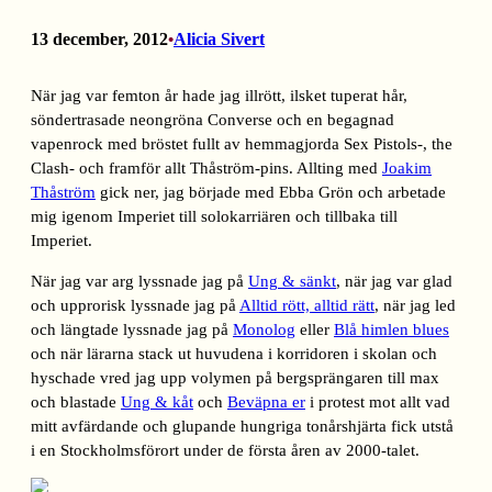
13 december, 2012
Alicia Sivert
•
När jag var femton år hade jag illrött, ilsket tuperat hår,
söndertrasade neongröna Converse och en begagnad
vapenrock med bröstet fullt av hemmagjorda Sex Pistols-, the
Clash- och framför allt Thåström-pins. Allting med
Joakim
Thåström
gick ner, jag började med Ebba Grön och arbetade
mig igenom Imperiet till solokarriären och tillbaka till
Imperiet.
När jag var arg lyssnade jag på
Ung & sänkt
, när jag var glad
och upprorisk lyssnade jag på
Alltid rött, alltid rätt
, när jag led
och längtade lyssnade jag på
Monolog
eller
Blå himlen blues
och när lärarna stack ut huvudena i korridoren i skolan och
hyschade vred jag upp volymen på bergsprängaren till max
och blastade
Ung & kåt
och
Beväpna er
i protest mot allt vad
mitt avfärdande och glupande hungriga tonårshjärta fick utstå
i en Stockholmsförort under de första åren av 2000-talet.