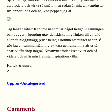
Själv har jag varit eländes sjuk och inte orkat mycket mer än
att brodera och virka så smått, men redan är mitt tankemönster
lite annorlunda och hej vad peppad jag är!
Jag tänker såhär: Kan inte ni som tar något heligt ur samlingen
och bygger någonting utav det skicka mig länken till en bild
eller ett blogginlägg (eller flera!) i kommentarsfältet nedan så
gör jag en sammanställning av våra gemensamma alster så
snart vi fått ihop några? Kreativitet föder kreativitet och så
vidare och ni är min främsta inspirationskälla.
Kärlek & uppror,
A
Uppror
Uncategorized
•
Comments