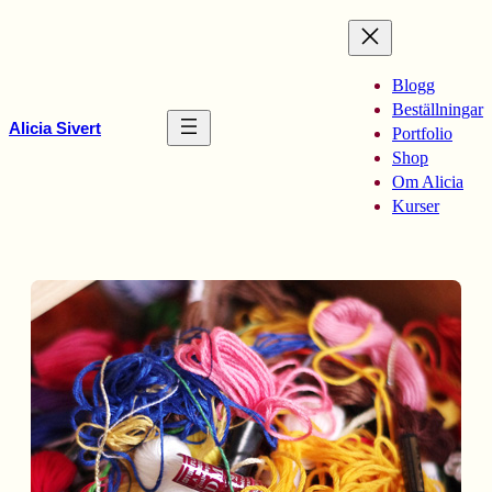
Hoppa
till
innehåll
Blogg
Beställningar
Alicia Sivert
Portfolio
Shop
Om Alicia
Kurser