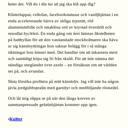
heter det. Vill du i din tur att jag ska klå upp dig?
Klisterlappar, cellofan, facebookstatusar och vaniljhjärtan i en
enda accelererande härva av sirliga typsnitt, röd
aluminiumfolie och smaklösa ord av krystad överdrift och
renodlat hyckleri. En enda gång om året lämnas likstelheten
på hatthyllan för att den vasstandade stockholmaren ska häva
ur sig känsloyttringar hon saknar belägg för i så många
riktningar hon hinner med. Det handlar om att inkassera mest
och samtidigt köpa sig fri från skuld. För att inte nämna det
ständiga sneglandet över axeln – en försäkran om att världen
ser på, och avundas.
Sluta försöka profitera på mitt känsloliv. Jag vill inte ha någon
jävla jordgubbspralin med garnityr och medföljande röstsedel.
Och låt mig slippa se på när den långa korven av
sammanpressade gelatinhjärtan kommer upp igen.
Kultur
•