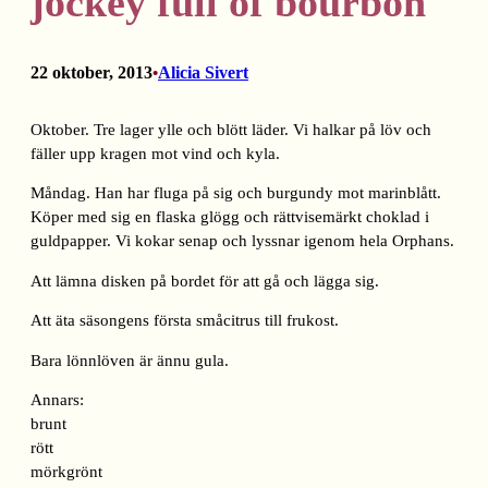
jockey full of bourbon
22 oktober, 2013
Alicia Sivert
•
Oktober. Tre lager ylle och blött läder. Vi halkar på löv och
fäller upp kragen mot vind och kyla.
Måndag. Han har fluga på sig och burgundy mot marinblått.
Köper med sig en flaska glögg och rättvisemärkt choklad i
guldpapper. Vi kokar senap och lyssnar igenom hela Orphans.
Att lämna disken på bordet för att gå och lägga sig.
Att äta säsongens första småcitrus till frukost.
Bara lönnlöven är ännu gula.
Annars:
brunt
rött
mörkgrönt