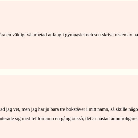
ra en väldigt välarbetad anfang i gymnasiet och sen skriva resten av nam
vad jag vet, men jag har ju bara tre bokstäver i mitt namn, så skulle någo
enterade sig med fel förnamn en gång också, det är nästan ännu roligare.