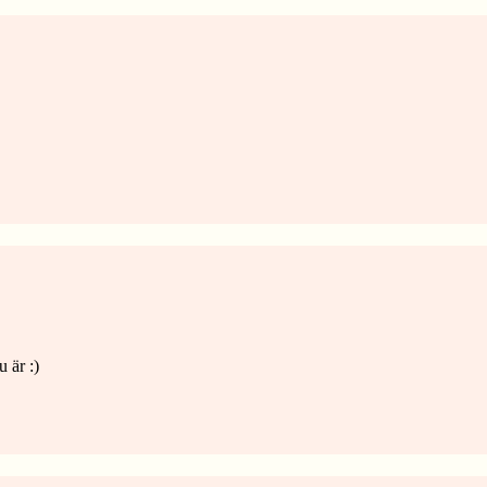
 är :)