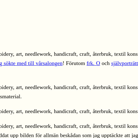
g sökte med till vårsalongen
! Förutom
frk. O
och
självporträtt
smaterial.
laddat upp bilden för allmän beskådan som jag upptäckte att ja