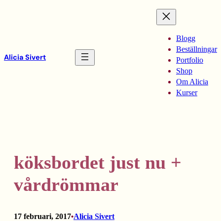
Hoppa
till
innehåll
Blogg
Beställningar
Alicia Sivert
Portfolio
Shop
Om Alicia
Kurser
köksbordet just nu +
vårdrömmar
17 februari, 2017
Alicia Sivert
•