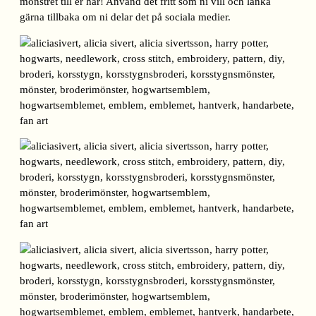
mönstret till er här! Använd det fritt som ni vill och länka
gärna tillbaka om ni delar det på sociala medier.