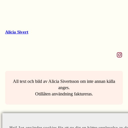
Alicia Sivert
Instagram
All text och bild av Alicia Sivertsson om inte annan källa
anges.
Otillåten användning faktureras.
Hej! Jag använder cookies för att ge dig en bättre upplevelse av d