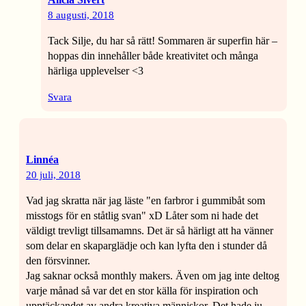
8 augusti, 2018
Tack Silje, du har så rätt! Sommaren är superfin här –
hoppas din innehåller både kreativitet och många
härliga upplevelser <3
Svara
Linnéa
20 juli, 2018
Vad jag skratta när jag läste "en farbror i gummibåt som
misstogs för en ståtlig svan" xD Låter som ni hade det
väldigt trevligt tillsamamns. Det är så härligt att ha vänner
som delar en skaparglädje och kan lyfta den i stunder då
den försvinner.
Jag saknar också monthly makers. Även om jag inte deltog
varje månad så var det en stor källa för inspiration och
upptäckandet av andra kreativa människor. Det hade ju