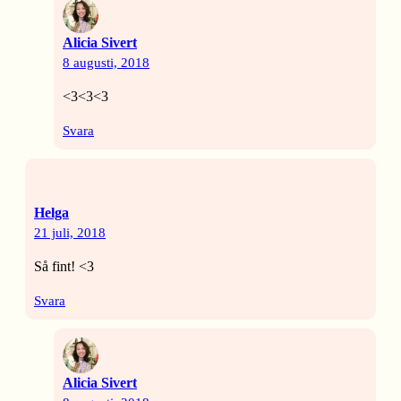
Alicia Sivert
8 augusti, 2018
<3<3<3
Svara
Helga
21 juli, 2018
Så fint! <3
Svara
Alicia Sivert