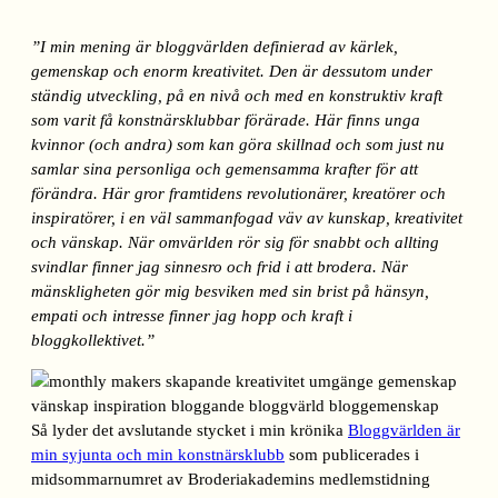
”I min mening är bloggvärlden definierad av kärlek,
gemenskap och enorm kreativitet. Den är dessutom under
ständig utveckling, på en nivå och med en konstruktiv kraft
som varit få konstnärsklubbar förärade. Här finns unga
kvinnor (och andra) som kan göra skillnad och som just nu
samlar sina personliga och gemensamma krafter för att
förändra. Här gror framtidens revolutionärer, kreatörer och
inspiratörer, i en väl sammanfogad väv av kunskap, kreativitet
och vänskap. När omvärlden rör sig för snabbt och allting
svindlar finner jag sinnesro och frid i att brodera. När
mänskligheten gör mig besviken med sin brist på hänsyn,
empati och intresse finner jag hopp och kraft i
bloggkollektivet.”
Så lyder det avslutande stycket i min krönika
Bloggvärlden är
min syjunta och min konstnärsklubb
som publicerades i
midsommarnumret av Broderiakademins medlemstidning