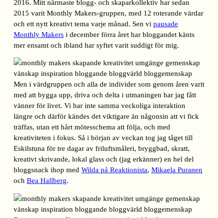
2016. Mitt närmaste blogg- och skaparkollektiv har sedan
2015 varit Monthly Makers-gruppen, med 12 roterande värdar
och ett nytt kreativt tema varje månad. Sen vi
pausade
Monthly Makers
i december förra året har bloggandet känts
mer ensamt och ibland har syftet varit suddigt för mig.
Men i värdgruppen och alla de individer som genom åren varit
med att bygga upp, driva och delta i utmaningen har jag fått
vänner för livet. Vi har inte samma veckoliga interaktion
längre och därför kändes det viktigare än någonsin att vi fick
träffas, utan ett hårt mötesschema att följa, och med
kreativiteten i fokus. Så i början av veckan tog jag tåget till
Eskilstuna för tre dagar av friluftsmåleri, bryggbad, skratt,
kreativt skrivande, lokal glass och (jag erkänner) en hel del
bloggsnack ihop med
Wilda på Reaktionista
,
Mikaela Puranen
och
Bea Hallberg
.