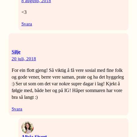
8 augusti, 2018
<3
Svara
Silje
20 juli, 2018
For ein flott gjeng! Så viktig å få vere sosial med fine folk
og gode vener, berre vere saman, prate og ha det hyggeleg
:) Ser ut som om det var nokre supre dagar i lag! Kjekt å
følgje med, både her og på IG! Håper sommaren har vore
bra så langt :)
Svara
Alicia Sivert