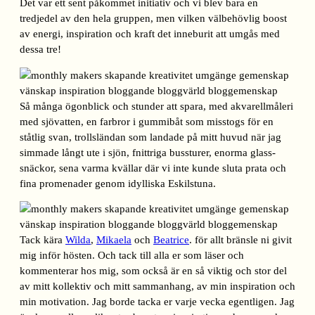
Det var ett sent påkommet initiativ och vi blev bara en
tredjedel av den hela gruppen, men vilken välbehövlig boost
av energi, inspiration och kraft det inneburit att umgås med
dessa tre!
Så många ögonblick och stunder att spara, med akvarellmåleri
med sjövatten, en farbror i gummibåt som misstogs för en
ståtlig svan, trollsländan som landade på mitt huvud när jag
simmade långt ute i sjön, fnittriga bussturer, enorma glass-
snäckor, sena varma kvällar där vi inte kunde sluta prata och
fina promenader genom idylliska Eskilstuna.
Tack kära
Wilda
,
Mikaela
och
Beatrice
. för allt bränsle ni givit
mig inför hösten. Och tack till alla er som läser och
kommenterar hos mig, som också är en så viktig och stor del
av mitt kollektiv och mitt sammanhang, av min inspiration och
min motivation. Jag borde tacka er varje vecka egentligen. Jag