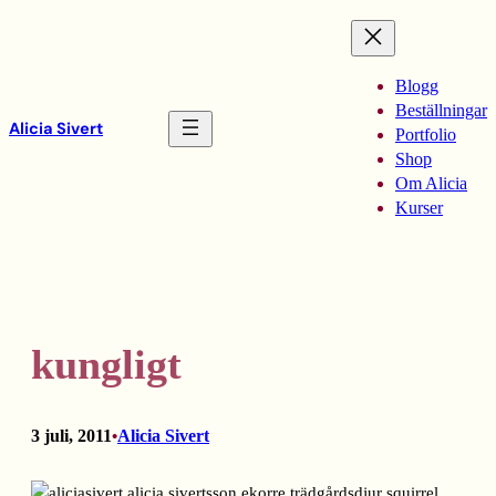
Hoppa
till
innehåll
Blogg
Beställningar
Alicia Sivert
Portfolio
Shop
Om Alicia
Kurser
kungligt
3 juli, 2011
Alicia Sivert
•