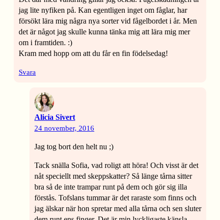
jag lite nyfiken på. Kan egentligen inget om fåglar, har
försökt lära mig några nya sorter vid fågelbordet i år. Men
det är något jag skulle kunna tänka mig att lära mig mer
om i framtiden. :)
Kram med hopp om att du får en fin födelsedag!
Svara
Alicia Sivert
24 november, 2016
Jag tog bort den helt nu ;)
Tack snälla Sofia, vad roligt att höra! Och visst är det
nåt speciellt med skeppskatter? Så länge tårna sitter
bra så de inte trampar runt på dem och gör sig illa
förstås. Tofslans tummar är det raraste som finns och
jag älskar när hon spretar med alla tårna och sen sluter
dem runt ens finger. Det är min lyckligaste känsla –