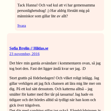
Tack Hanna! Och vad kul att vi har gemensamma
personlighetsdrag! ;) Har aldrig förstått mig på
människor som gillar lite av allt?
Svara
Sofia Brolin // Hildas.se
23 november, 2016
Det blev min gamla avsändare i kommentaren ovan, så jag
tog bort den. Fast det ligger ändå kvar ser jag. :D
Stort grattis på födelsedagen! Och vilket roligt inlägg. Jag
gillar verkligen att jag fick chansen att lära mig lite mer om
dig. På ett kul sätt dessutom. Och katterna alltså – jag
smälter för katter med fler tår på tassarna! Jag hade en
tidigare och det hördes alltid så tydligt när han kom och
gick över trägolven.
Det där med vandring gillar jag också. Fågelskådningen är