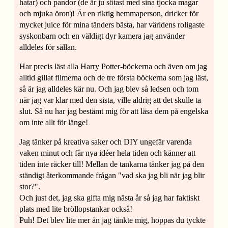
hatar) och pandor (de är ju sötast med sina tjocka magar
och mjuka öron)! Är en riktig hemmaperson, dricker för
mycket juice för mina tänders bästa, har världens roligaste
syskonbarn och en väldigt dyr kamera jag använder
alldeles för sällan.
Har precis läst alla Harry Potter-böckerna och även om jag
alltid gillat filmerna och de tre första böckerna som jag läst,
så är jag alldeles kär nu. Och jag blev så ledsen och tom
när jag var klar med den sista, ville aldrig att det skulle ta
slut. Så nu har jag bestämt mig för att läsa dem på engelska
om inte allt för länge!
Jag tänker på kreativa saker och DIY ungefär varenda
vaken minut och får nya idéer hela tiden och känner att
tiden inte räcker till! Mellan de tankarna tänker jag på den
ständigt återkommande frågan "vad ska jag bli när jag blir
stor?".
Och just det, jag ska gifta mig nästa år så jag har faktiskt
plats med lite bröllopstankar också!
Puh! Det blev lite mer än jag tänkte mig, hoppas du tyckte