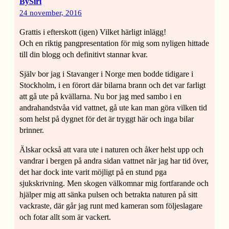
BySiri
24 november, 2016
Grattis i efterskott (igen) Vilket härligt inlägg!
Och en riktig pangpresentation för mig som nyligen hittade
till din blogg och definitivt stannar kvar.
Själv bor jag i Stavanger i Norge men bodde tidigare i
Stockholm, i en förort där bilarna brann och det var farligt
att gå ute på kvällarna. Nu bor jag med sambo i en
andrahandstvåa vid vattnet, gå ute kan man göra vilken tid
som helst på dygnet för det är tryggt här och inga bilar
brinner.
Älskar också att vara ute i naturen och åker helst upp och
vandrar i bergen på andra sidan vattnet när jag har tid över,
det har dock inte varit möjligt på en stund pga
sjukskrivning. Men skogen välkomnar mig fortfarande och
hjälper mig att sänka pulsen och betrakta naturen på sitt
vackraste, där går jag runt med kameran som följeslagare
och fotar allt som är vackert.