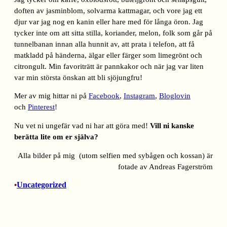
doften av jasminblom, solvarma kattmagar, och vore jag ett
djur var jag nog en kanin eller hare med för långa öron. Jag
tycker inte om att sitta stilla, koriander, melon, folk som går på
tunnelbanan innan alla hunnit av, att prata i telefon, att få
matkladd på händerna, älgar eller färger som limegrönt och
citrongult. Min favoriträtt är pannkakor och när jag var liten
var min största önskan att bli sjöjungfru!
Mer av mig hittar ni på
Facebook
,
Instagram
,
Bloglovin
och
Pinterest
!
Nu vet ni ungefär vad ni har att göra med!
Vill ni kanske
berätta lite om er själva?
Alla bilder på mig (utom selfien med sybågen och kossan) är
fotade av Andreas Fagerström
Uncategorized
•