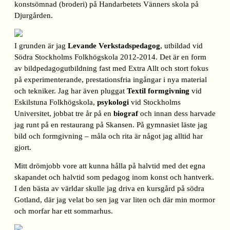
konstsömnad (broderi) på Handarbetets Vänners skola på
Djurgården.
I grunden är jag
Levande Verkstadspedagog
, utbildad vid
Södra Stockholms Folkhögskola 2012-2014. Det är en form
av bildpedagogutbildning fast med Extra Allt och stort fokus
på experimenterande, prestationsfria ingångar i nya material
och tekniker. Jag har även pluggat
Textil formgivning
vid
Eskilstuna Folkhögskola,
psykologi
vid Stockholms
Universitet, jobbat tre år på en
biograf
och innan dess harvade
jag runt på en restaurang på Skansen. På gymnasiet läste jag
bild och formgivning – måla och rita är något jag alltid har
gjort.
Mitt drömjobb vore att kunna hålla på halvtid med det egna
skapandet och halvtid som pedagog inom konst och hantverk.
I den bästa av världar skulle jag driva en kursgård på södra
Gotland, där jag velat bo sen jag var liten och där min mormor
och morfar har ett sommarhus.