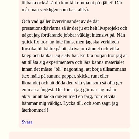
tillbaka också så du kan få komma ut på fjället! Där
mår man verkligen som bäst alltså.
Och vad gäller övervinnandet av de där
prestationsdjävlarna så är det ju ett helt livsprojekt och
något jag fortfarande jobbar väldigt intensivt på. Nån
quick fix tror jag inte finns, men jag ska verkligen
försöka bli bättre på att skriva om ämnet och vilka
knep och tankar jag själv har. En bra början tror jag är
att tillåta sig experimentera och lära känna materialet
innan det måste "bli" någonting, att börja tillsammans
(tex måla på samma papper, skicka runt eller
liknande) och att döda den vita ytan som så ofta ger
en massa ångest. Det första jag gör när jag målar
akryl är att täcka duken med en färg, för det vita
hämmar mig väldigt. Lycka till, och som sagt, jag
återkommer!!
Svara