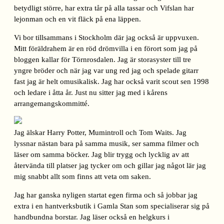
betydligt större, har extra tår på alla tassar och Vifslan har
lejonman och en vit fläck på ena läppen.
Vi bor tillsammans i Stockholm där jag också är uppvuxen.
Mitt föräldrahem är en röd drömvilla i en förort som jag på
bloggen kallar för Törnrosdalen. Jag är storasyster till tre
yngre bröder och när jag var ung red jag och spelade gitarr
fast jag är helt omusikalisk. Jag har också varit scout sen 1998
och ledare i åtta år. Just nu sitter jag med i kårens
arrangemangskommitté.
Jag älskar Harry Potter, Mumintroll och Tom Waits. Jag
lyssnar nästan bara på samma musik, ser samma filmer och
läser om samma böcker. Jag blir trygg och lycklig av att
återvända till platser jag tycker om och gillar jag något lär jag
mig snabbt allt som finns att veta om saken.
Jag har ganska nyligen startat egen firma och så jobbar jag
extra i en hantverksbutik i Gamla Stan som specialiserar sig på
handbundna borstar. Jag läser också en helgkurs i