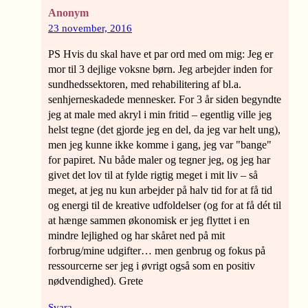
Anonym
23 november, 2016
PS Hvis du skal have et par ord med om mig: Jeg er
mor til 3 dejlige voksne børn. Jeg arbejder inden for
sundhedssektoren, med rehabilitering af bl.a.
senhjerneskadede mennesker. For 3 år siden begyndte
jeg at male med akryl i min fritid – egentlig ville jeg
helst tegne (det gjorde jeg en del, da jeg var helt ung),
men jeg kunne ikke komme i gang, jeg var "bange"
for papiret. Nu både maler og tegner jeg, og jeg har
givet det lov til at fylde rigtig meget i mit liv – så
meget, at jeg nu kun arbejder på halv tid for at få tid
og energi til de kreative udfoldelser (og for at få dét til
at hænge sammen økonomisk er jeg flyttet i en
mindre lejlighed og har skåret ned på mit
forbrug/mine udgifter… men genbrug og fokus på
ressourcerne ser jeg i øvrigt også som en positiv
nødvendighed). Grete
Svara