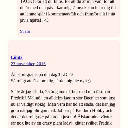
TACK! För att du finns, för att du är min vän, för att
du är med och påverkar mig så mycket och tar dig tid
att lämna spår i kommentarsfält och framför allt i mitt
jävla hjärta!! <3
Svara
Linda
23 november, 2016
Åh stort grattis på din dag!!! :D <3
Så roligt att läsa om dig, lärde mig lite nytt ;)
Själv är jag Linda, 25 år gammal, bor med min fästman
Fredrik i Malmö i en alldeles lagom stor lägenhet som just
nu är väldigt stökig. Men vem har tid att städa, det kan jag
göra när jag blir gammal. Jobbar på Panduro Hobby och
det är det roligaste på jorden just nu! Älskar mina växter
(är nog lite av en crazy plant lady), glitter (vilket Fredrik