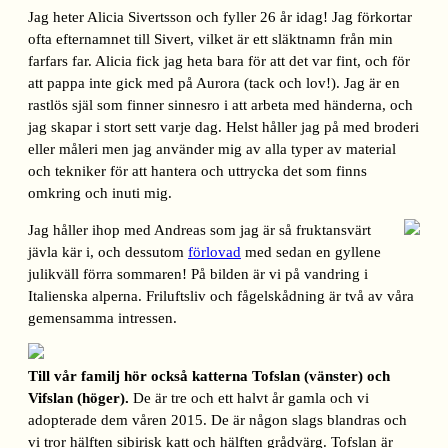
Jag heter Alicia Sivertsson och fyller 26 år idag! Jag förkortar
ofta efternamnet till Sivert, vilket är ett släktnamn från min
farfars far. Alicia fick jag heta bara för att det var fint, och för
att pappa inte gick med på Aurora (tack och lov!). Jag är en
rastlös själ som finner sinnesro i att arbeta med händerna, och
jag skapar i stort sett varje dag. Helst håller jag på med broderi
eller måleri men jag använder mig av alla typer av material
och tekniker för att hantera och uttrycka det som finns
omkring och inuti mig.
Jag håller ihop med Andreas som jag är så fruktansvärt
jävla kär i, och dessutom
förlovad
med sedan en gyllene
julikväll förra sommaren! På bilden är vi på vandring i
Italienska alperna. Friluftsliv och fågelskådning är två av våra
gemensamma intressen.
Till vår familj hör också katterna Tofslan (vänster) och
Vifslan (höger).
De är tre och ett halvt år gamla och vi
adopterade dem våren 2015. De är någon slags blandras och
vi tror hälften sibirisk katt och hälften grådvärg. Tofslan är