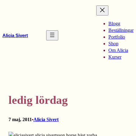
Hoppa
till
innehåll
Blogg
Beställningar
Alicia Sivert
Portfolio
Shop
Om Alicia
Kurser
ledig lördag
7 maj, 2011
Alicia Sivert
•