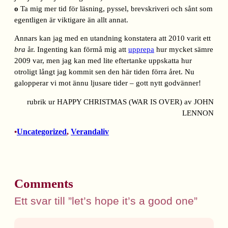
o
Ta mig mer tid för läsning, pyssel, brevskriveri och sånt som
egentligen är viktigare än allt annat.
Annars kan jag med en utandning konstatera att 2010 varit ett
bra
år. Ingenting kan förmå mig att
upprepa
hur mycket sämre
2009 var, men jag kan med lite eftertanke uppskatta hur
otroligt långt jag kommit sen den här tiden förra året. Nu
galopperar vi mot ännu ljusare tider – gott nytt godvänner!
rubrik ur HAPPY CHRISTMAS (WAR IS OVER) av JOHN
LENNON
Uncategorized
, 
Verandaliv
•
Comments
Ett svar till ”let’s hope it’s a good one”