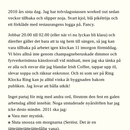
2010 års sista dag. Jag har tolvslagsstassen worked out sedan
veckor tillbaka och slipper noja. Svart kjol, blå pikétröja och
ett förkläde med restaurangens logga på. Fancy.
Jobbar 20.00 till 02.00 (eller när vi nu lyckas bli klara) och
därefter gäller det bara att ta sig hem till sängen, så jag kan
vara tillbaka på arbetet igen klockan 11 imorgon förmiddag.
Vi hörs alltså inte genom champagneberuskade dimmor och
fyrverkeristinna känslosvall vid midnatt, men jag ska tänka på
er alla och envar där jag blandar Irish Coffee, tappar upp öl,
slevar soppa och räknar enkronor. Och ni som ser på Ring
Klocka Ring kan ju alltid vinka åt byggnaden bakom
publiken. Jag lovar att hålla utkik!
Inget partaj för mig med andra ord, förutom den fest en galen
arbetsdag alltid innebär. Noga utstuderade nyårslöften har jag
icke desto mindre. 2011 ska jag:
o
Vara mer mystisk.
o
Sluta snooza om morgnarna (Seriöst. Det är en
jättejättejättejättedålig vana).