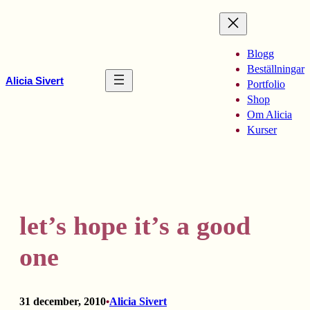
Hoppa
till
innehåll
Blogg
Beställningar
Alicia Sivert
Portfolio
Shop
Om Alicia
Kurser
let’s hope it’s a good
one
31 december, 2010
Alicia Sivert
•