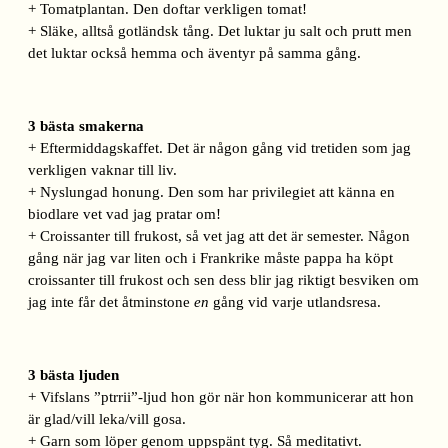
+ Tomatplantan. Den doftar verkligen tomat!
+ Släke, alltså gotländsk tång. Det luktar ju salt och prutt men
det luktar också hemma och äventyr på samma gång.
3 bästa smakerna
+ Eftermiddagskaffet. Det är någon gång vid tretiden som jag
verkligen vaknar till liv.
+ Nyslungad honung. Den som har privilegiet att känna en
biodlare vet vad jag pratar om!
+ Croissanter till frukost, så vet jag att det är semester. Någon
gång när jag var liten och i Frankrike måste pappa ha köpt
croissanter till frukost och sen dess blir jag riktigt besviken om
jag inte får det åtminstone
en
gång vid varje utlandsresa.
3 bästa ljuden
+ Vifslans ”ptrrii”-ljud hon gör när hon kommunicerar att hon
är glad/vill leka/vill gosa.
+ Garn som löper genom uppspänt tyg. Så meditativt.