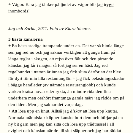
+ Vågor. Bara jag tänker på ljudet av vågor blir jag trygg
inombords!
Jag och Zorba, 2011. Foto av Klara Steurer.
3 bästa känslorna
+ En hästs stadiga trampande under en. Det var så himla länge
sen jag red nu och jag saknar verkligen att gunga fram på
långa tyglar i skogen, att rejsa över fält och den pirrande
känslan jag får i magen så fort jag ser en häst. Jag red
regelbundet i tretton år innan jag fick sluta därför att det blev
för dyrt för min lilla restauranglön + jag fick belastningsskador
i bägge handleder (av nämnda restaurangjobb) och kunde
varken kratsa hovar eller rykta, än mindre rida den fina
underbara men oerhört framtunga gamla märr jag rådde om på
den tiden. Men jag saknar det varje dag.
+ Att lösa upp en knut. Alltså jag
älskar
att lösa upp knutar.
Normala människor klipper kanske bort dem och börjar på en
ny bit garn men jag kan sitta och lösa upp trådtrassel i all
evighet och känslan när de till slut släpper och jag har räddat