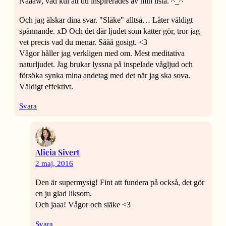
Naaaw, vad kul att du inspirerades av min lista. ^_^
Och jag älskar dina svar. "Släke" alltså… Låter väldigt
spännande. xD Och det där ljudet som katter gör, tror jag
vet precis vad du menar. Sååå gosigt. <3
Vågor håller jag verkligen med om. Mest meditativa
naturljudet. Jag brukar lyssna på inspelade vågljud och
försöka synka mina andetag med det när jag ska sova.
Väldigt effektivt.
Svara
Alicia Sivert
2 maj, 2016
Den är supermysig! Fint att fundera på också, det gör
en ju glad liksom.
Och jaaa! Vågor och släke <3
Svara