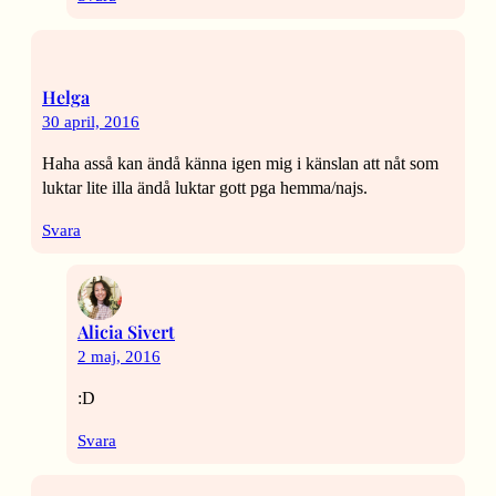
Helga
30 april, 2016
Haha asså kan ändå känna igen mig i känslan att nåt som
luktar lite illa ändå luktar gott pga hemma/najs.
Svara
Alicia Sivert
2 maj, 2016
:D
Svara