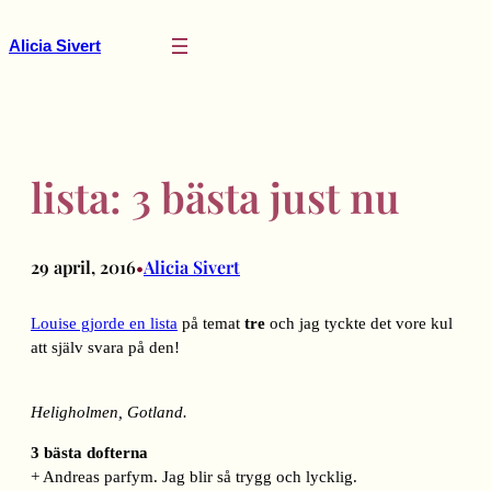
Hoppa
till
Alicia Sivert
innehåll
lista: 3 bästa just nu
29 april, 2016
Alicia Sivert
•
Louise gjorde en lista
på temat
tre
och jag tyckte det vore kul
att själv svara på den!
Heligholmen, Gotland.
3 bästa dofterna
+ Andreas parfym. Jag blir så trygg och lycklig.