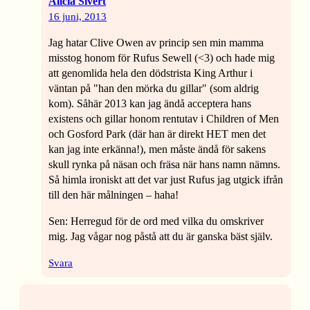
Alicia Sivert
16 juni, 2013
Jag hatar Clive Owen av princip sen min mamma
misstog honom för Rufus Sewell (<3) och hade mig
att genomlida hela den dödstrista King Arthur i
väntan på "han den mörka du gillar" (som aldrig
kom). Såhär 2013 kan jag ändå acceptera hans
existens och gillar honom rentutav i Children of Men
och Gosford Park (där han är direkt HET men det
kan jag inte erkänna!), men måste ändå för sakens
skull rynka på näsan och fräsa när hans namn nämns.
Så himla ironiskt att det var just Rufus jag utgick ifrån
till den här målningen – haha!
Sen: Herregud för de ord med vilka du omskriver
mig. Jag vågar nog påstå att du är ganska bäst själv.
Svara