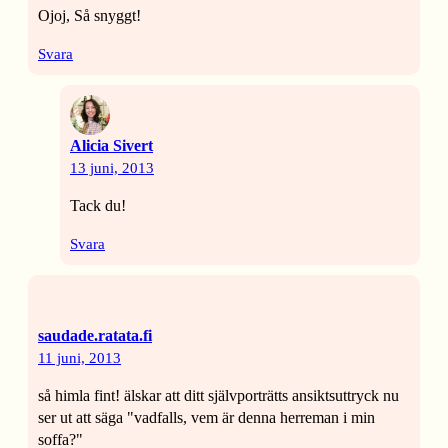
Ojoj, Så snyggt!
Svara
Alicia Sivert
13 juni, 2013
Tack du!
Svara
saudade.ratata.fi
11 juni, 2013
så himla fint! älskar att ditt självporträtts ansiktsuttryck nu
ser ut att säga "vadfalls, vem är denna herreman i min
soffa?"