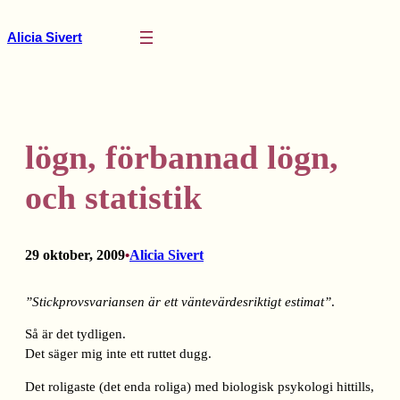
Hoppa
till
Alicia Sivert
innehåll
lögn, förbannad lögn,
och statistik
29 oktober, 2009
Alicia Sivert
•
”Stickprovsvariansen är ett väntevärdesriktigt estimat”
.
Så är det tydligen.
Det säger mig inte ett ruttet dugg.
Det roligaste (det enda roliga) med biologisk psykologi hittills,