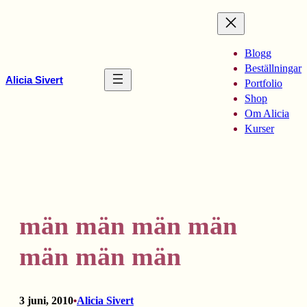
Hoppa
till
innehåll
Blogg
Beställningar
Alicia Sivert
Portfolio
Shop
Om Alicia
Kurser
män män män män
män män män
3 juni, 2010
Alicia Sivert
•