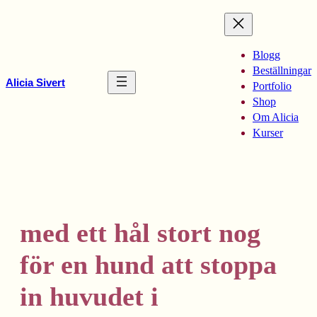
Hoppa
till
innehåll
Blogg
Beställningar
Alicia Sivert
Portfolio
Shop
Om Alicia
Kurser
med ett hål stort nog
för en hund att stoppa
in huvudet i