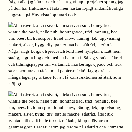
frågat alla jag känner och nästan givit upp projektet sprang jag
på den här fruktansvärt fula men nästan löjligt ändamålsenliga
tingesten på Huvudsta loppmarknad:
Något slags korgstolspiedestalsbord med hyllplan i. Lätt men
stadig, lagom hög och med ett hål mitt i. Så jag virade ståltråd
och tidningspapper om vartannat, maskeringstejpade och fick
så en stomme att täcka med papier-mâché. Jag gjorde så
många lager jag orkade för att få konstruktionen så stark som
möjligt.
Väntade tills allt hade torkat, målade, klippte löv ur en
gammal grön fleecefilt som jag trädde på ståltråd och limmade