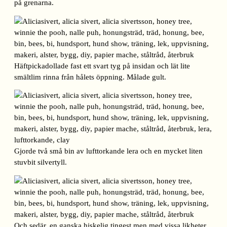
på grenarna.
Häftpickadollade fast ett svart tyg på insidan och lät lite
smältlim rinna från hålets öppning. Målade gult.
Gjorde två små bin av lufttorkande lera och en mycket liten
stuvbit silvertyll.
Och sedär, en ganska hiskelig tingest men med vissa likheter