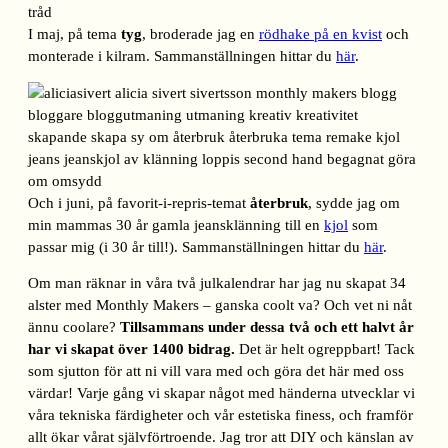
I maj, på tema
tyg
, broderade jag en
rödhake på en kvist
och
monterade i kilram. Sammanställningen hittar du
här
.
Och i juni, på favorit-i-repris-temat
återbruk
, sydde jag om
min mammas 30 år gamla jeansklänning till en
kjol
som
passar mig (i 30 år till!). Sammanställningen hittar du
här
.
Om man räknar in våra två julkalendrar har jag nu skapat 34
alster med Monthly Makers – ganska coolt va? Och vet ni nåt
ännu coolare?
Tillsammans under dessa två och ett halvt år
har vi skapat över 1400 bidrag.
Det är helt ogreppbart! Tack
som sjutton för att ni vill vara med och göra det här med oss
värdar! Varje gång vi skapar något med händerna utvecklar vi
våra tekniska färdigheter och vår estetiska finess, och framför
allt ökar vårat självförtroende. Jag tror att DIY och känslan av