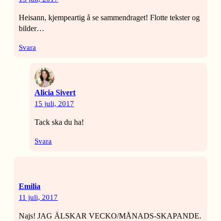
Heisann, kjempeartig å se sammendraget! Flotte tekster og
bilder…
Svara
Alicia Sivert
15 juli, 2017
Tack ska du ha!
Svara
Emilia
11 juli, 2017
Najs! JAG ÄLSKAR VECKO/MÅNADS-SKAPANDE.