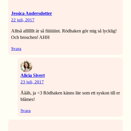
Jessica Andersdotter
22 juli, 2017
Alltså alllllllt är så fiiiiiiiint. Rödhaken gör mig så lycklig!
Och broschen! AHH
Svara
Alicia Sivert
23 juli, 2017
Åååh, ja <3 Rödhaken känns lite som ett syskon till er
blåmes!
Svara