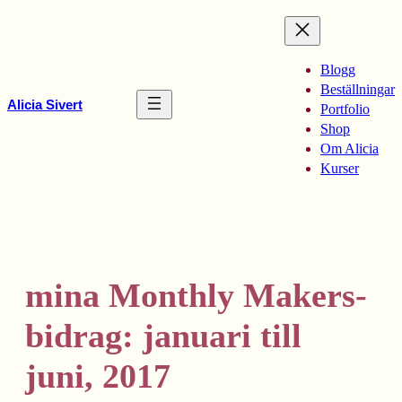
Hoppa
till
innehåll
Blogg
Beställningar
Alicia Sivert
Portfolio
Shop
Om Alicia
Kurser
mina Monthly Makers-
bidrag: januari till
juni, 2017