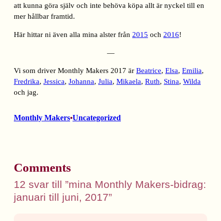
att kunna göra själv och inte behöva köpa allt är nyckel till en
mer hållbar framtid.
Här hittar ni även alla mina alster från
2015
och
2016
!
—
Vi som driver Monthly Makers 2017 är
Beatrice
,
Elsa
,
Emilia
,
Fredrika
,
Jessica
,
Johanna
,
Julia
,
Mikaela
,
Ruth
,
Stina
,
Wilda
och jag.
Monthly Makers
Uncategorized
•
Comments
12 svar till ”mina Monthly Makers-bidrag:
januari till juni, 2017”