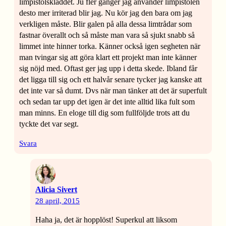
limpistolskladdet. Ju fler gånger jag använder limpistolen
desto mer irriterad blir jag. Nu kör jag den bara om jag
verkligen måste. Blir galen på alla dessa limtrådar som
fastnar överallt och så måste man vara så sjukt snabb så
limmet inte hinner torka. Känner också igen segheten när
man tvingar sig att göra klart ett projekt man inte känner
sig nöjd med. Oftast ger jag upp i detta skede. Ibland får
det ligga till sig och ett halvår senare tycker jag kanske att
det inte var så dumt. Dvs när man tänker att det är superfult
och sedan tar upp det igen är det inte alltid lika fult som
man minns. En eloge till dig som fullföljde trots att du
tyckte det var segt.
Svara
Alicia Sivert
28 april, 2015
Haha ja, det är hopplöst! Superkul att liksom