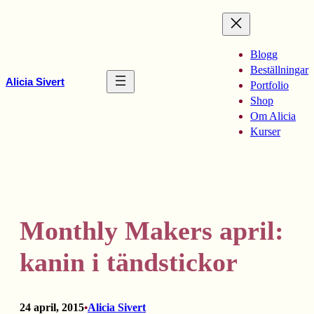
Hoppa
till
innehåll
Blogg
Beställningar
Alicia Sivert
Portfolio
Shop
Om Alicia
Kurser
Monthly Makers april:
kanin i tändstickor
24 april, 2015
Alicia Sivert
•