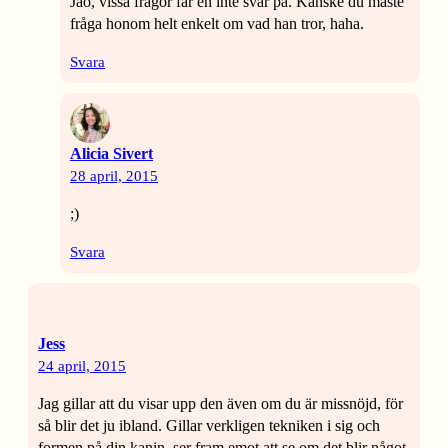
Jao, vissa frågor får en inte svar på. Kanske du måste
fråga honom helt enkelt om vad han tror, haha.
Svara
Alicia Sivert
28 april, 2015
;)
Svara
Jess
24 april, 2015
Jag gillar att du visar upp den även om du är missnöjd, för
så blir det ju ibland. Gillar verkligen tekniken i sig och
formen på din kanin, ser fram emot att se om det blir något