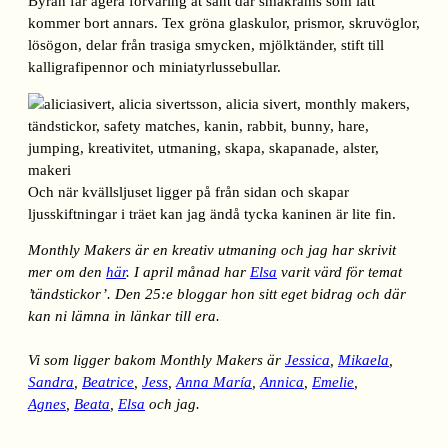
Byrån får agera förvaring åt sånt där småkrams som lätt
kommer bort annars. Tex gröna glaskulor, prismor, skruvöglor,
lösögon, delar från trasiga smycken, mjölktänder, stift till
kalligrafipennor och miniatyrlussebullar.
Och när kvällsljuset ligger på från sidan och skapar
ljusskiftningar i träet kan jag ändå tycka kaninen är lite fin.
Monthly Makers är en kreativ utmaning och jag har skrivit
mer om den
här
. I april månad har
Elsa
varit värd för temat
’tändstickor’. Den 25:e bloggar hon sitt eget bidrag och där
kan ni lämna in länkar till era.
Vi som ligger bakom Monthly Makers är
Jessica
,
Mikaela
,
Sandra
,
Beatrice
,
Jess
,
Anna María
,
Annica
,
Emelie
,
Agnes
,
Beata
,
Elsa
och jag.