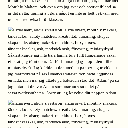
missnöjd med. Det är lite som att gå i skolan igen, det här med
Monthly Makers, och även om jag svär och spottar ibland så
är det nyttig träning att göra något en inte är helt bekväm med
och sen redovisa inför klassen.
Såklart kunde jag inte bara lämna tolv fullt fungerande askar
efter att jag tömt dem. Därför limmade jag ihop i dem till en
miniatyrbyrå. Jag klädde in den med ett papper jag trodde att
jag marmorerat på sexårsverksamheten och hade liggandes i
en låda, men när jag tittade på baksidan stod det ’Adam’ på så
jag antar att det var Adam som marmorerade det på
sexårsverksamheten. Sorry att jag knyckte ditt papper, Adam.