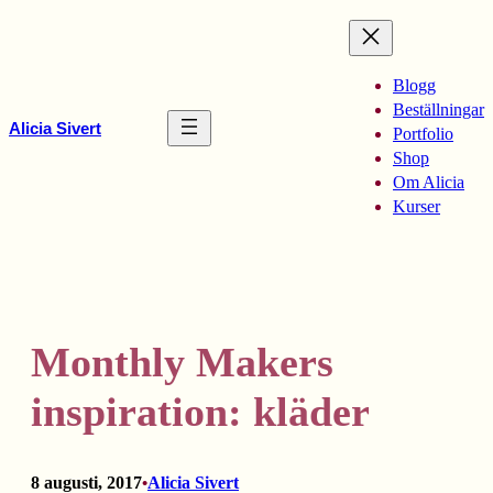
Hoppa
till
innehåll
Blogg
Beställningar
Alicia Sivert
Portfolio
Shop
Om Alicia
Kurser
Monthly Makers
inspiration: kläder
8 augusti, 2017
Alicia Sivert
•