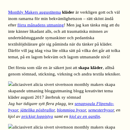
Monthly Makers augustitema
kläder
är verkligen gott och väl
inom ramarna för min bekvämlighetszon – rätt skönt ändå
efter
förra månadens utmaning
! Men jag kan tänka mig att du
inte känner likadant alls, och att traumatiska minnen av
undertrådstuggande symaskiner och pedantiska
textilslöjdslärare gör sig påminda när du tänker på kläder.
Därför vill jag idag visa lite olika sätt på vilka det går att tolka
temat, på en lagom bekväm och lagom utmanande nivå!
Det första som slår en är säkert just att
skapa kläder
, alltså
genom sömnad, stickning, virkning och andra textila tekniker.
Jag har tidigare sytt flera plagg, tex
senapsgula Flipendo-
byxor
,
jättelika pösbrallor
,
blommiga byxor
,
semesterbyxor
, en
kjol av
prickigt loppistyg
samt en
kjol av en gardin
.