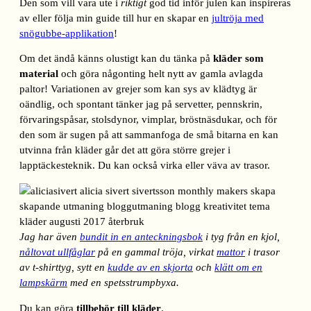
Den som vill vara ute i
riktigt
god tid inför julen kan inspireras
av eller följa min guide till hur en skapar en
jultröja med
snögubbe-applikation
!
Om det ändå känns olustigt kan du tänka på
kläder som
material
och göra någonting helt nytt av gamla avlagda
paltor! Variationen av grejer som kan sys av klädtyg är
oändlig, och spontant tänker jag på servetter, pennskrin,
förvaringspåsar, stolsdynor, vimplar, bröstnäsdukar, och för
den som är sugen på att sammanfoga de små bitarna en kan
utvinna från kläder går det att göra större grejer i
lapptäckesteknik. Du kan också virka eller väva av trasor.
Jag har även
bundit in en anteckningsbok
i tyg från en kjol,
nåltovat ullfåglar
på en gammal tröja, virkat
mattor
i trasor
av t-shirttyg, sytt en
kudde av en skjorta
och
klätt om en
lampskärm
med en spetsstrumpbyxa.
Du kan göra
tillbehör till kläder
.