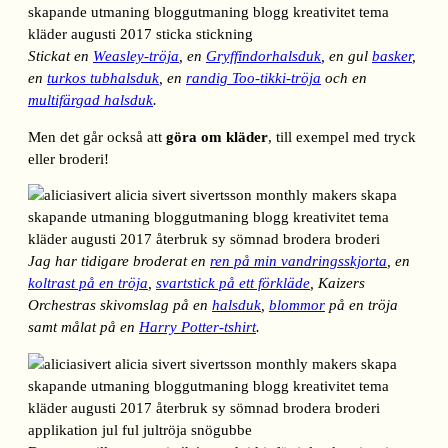
Stickat en
Weasley-tröja
, en
Gryffindorhalsduk
, en gul
basker
,
en
turkos tubhalsduk
, en
randig Too-tikki-tröja
och en
multifärgad halsduk
.
Men det går också att
göra om kläder
, till exempel med tryck
eller broderi!
Jag har tidigare broderat en
ren på min vandringsskjorta
, en
koltrast på en tröja
,
svartstick på ett förkläde
, Kaizers
Orchestras skivomslag på en
halsduk
,
blommor
på en tröja
samt målat på en
Harry Potter-tshirt
.