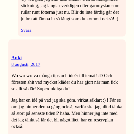
stickning, jag längtar verkligen efter garnnystan som
rullar runt fötterna just nu. Blir du inte färdig går det
ju bra att lämna in så långt som du kommit också! :)
Svara
Anki
8 augusti, 2017
Wo wo wo va många tips och ideér till temat! :D Och
föresten shit vad mycket kläder du har gjort när man fick
se allt så där! Superduktiga du!
Jag har en idé på vad jag ska göra, virkat såklart ;) ! Får se
om jag hinner denna gång också, varför ska jag alltid tänka
så stort på senaste tiden!? haha. Men hinner jag inte med
det jag tänkt så får det bli något litet, har en reservplan
också!