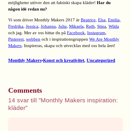
möjligheter utöver den att faktiskt skapa kläder!
Har du
någon idé redan nu?
Vi som driver Monthly Makers 2017 är
Beatrice
,
Elsa
,
Emilia
,
Fredrika
,
Jessica
,
Johanna
,
Julia
,
Mikaela
,
Ruth
,
Stina
,
Wilda
och jag. Mer av oss hittar du på
Facebook
,
Instagram
,
Pinterest
,
webben
och i inspirationsgruppen
We Are Monthly
Makers
. Inspireras, skapa och utvecklas med oss hela året!
Monthly Makers
Konst och kreativitet
, 
Uncategorized
•
Comments
14 svar till ”Monthly Makers inspiration:
kläder”