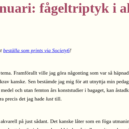
uari: fågeltriptyk i a
tt
beställa som prints via Society6
!
 tema. Framförallt ville jag göra någonting som var så häpna
krav kanske. Sen bestämde jag mig för att utnyttja min peda
kla medel och utan femton års konststudier i bagaget, kan åst
ra precis det jag hade
lust
till.
kvarell på just sådant. Det kanske låter som en föga utmaning