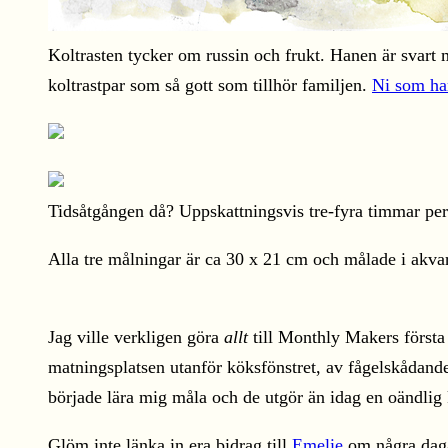
Koltrasten tycker om russin och frukt. Hanen är svart
koltrastpar som så gott som tillhör familjen.
Ni som ha
Tidsåtgången då? Uppskattningsvis tre-fyra timmar per m
Alla tre målningar är ca 30 x 21 cm och målade i akvar
Jag ville verkligen göra
allt
till Monthly Makers första
matningsplatsen utanför köksfönstret, av fågelskådand
började lära mig måla och de utgör än idag en oändlig kä
Glöm inte länka in era bidrag till
Emelie
om några dag