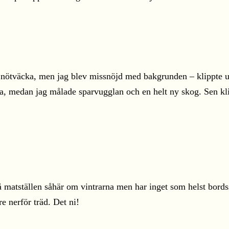
en nötväcka, men jag blev missnöjd med bakgrunden – klippte 
igga, medan jag målade sparvugglan och en helt ny skog. Sen kl
å matställen såhär om vintrarna men har inget som helst bordss
 nerför träd. Det ni!