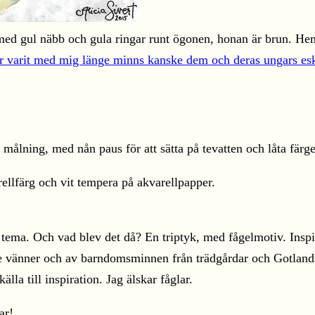
 med gul näbb och gula ringar runt ögonen, honan är brun. He
r varit med mig länge minns kanske dem och deras ungars es
ålning, med nån paus för att sätta på tevatten och låta färgern
ellfärg och vit tempera på akvarellpapper.
 tema. Och vad blev det då? En triptyk, med fågelmotiv. Inspi
e vänner och av barndomsminnen från trädgårdar och Gotlandss
lla till inspiration. Jag älskar fåglar.
ar!