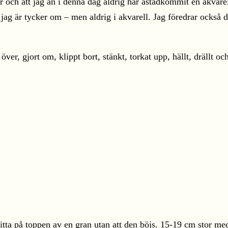
r och att jag än i denna dag aldrig har åstadkommit en akvare
r jag är tycker om – men aldrig i akvarell. Jag föredrar också 
över, gjort om, klippt bort, stänkt, torkat upp, hällt, drällt och
itta på toppen av en gran utan att den böjs. 15-19 cm stor me