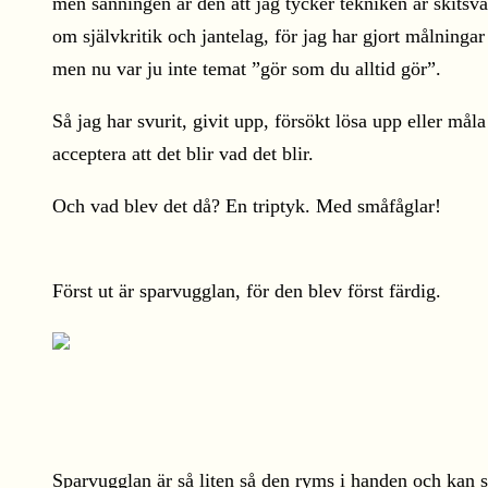
men sanningen är den att jag tycker tekniken är skitsvå
om självkritik och jantelag, för jag har gjort målninga
men nu var ju inte temat ”gör som du alltid gör”.
Så jag har svurit, givit upp, försökt lösa upp eller måla 
acceptera att det blir vad det blir.
Och vad blev det då? En triptyk. Med småfåglar!
Först ut är sparvugglan, för den blev först färdig.
Sparvugglan är så liten så den ryms i handen och kan s