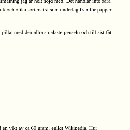
llmålning jag är helt nöjd med. Det handlar inte bara
duk och olika sorters trä som underlag framför papper,
 pillat med den allra smalaste penseln och till sist fått
d en vikt av ca 60 gram, enligt Wikipedia. Hur