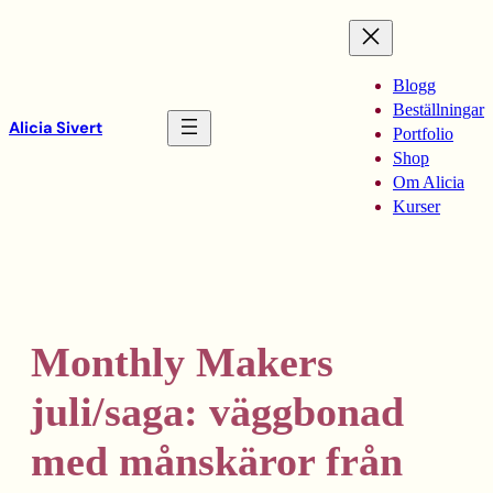
Hoppa
till
innehåll
Blogg
Beställningar
Alicia Sivert
Portfolio
Shop
Om Alicia
Kurser
Monthly Makers
juli/saga: väggbonad
med månskäror från