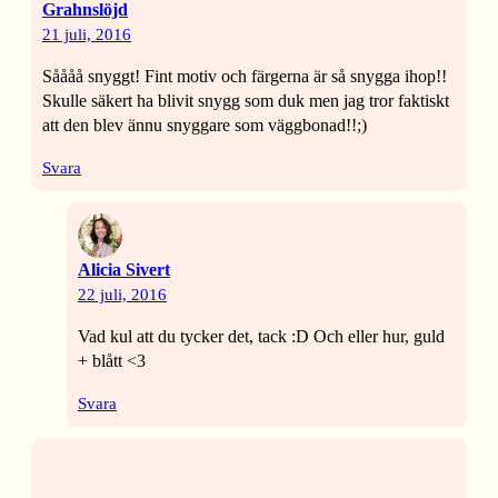
Grahnslöjd
21 juli, 2016
Såååå snyggt! Fint motiv och färgerna är så snygga ihop!!
Skulle säkert ha blivit snygg som duk men jag tror faktiskt
att den blev ännu snyggare som väggbonad!!;)
Svara
Alicia Sivert
22 juli, 2016
Vad kul att du tycker det, tack :D Och eller hur, guld
+ blått <3
Svara