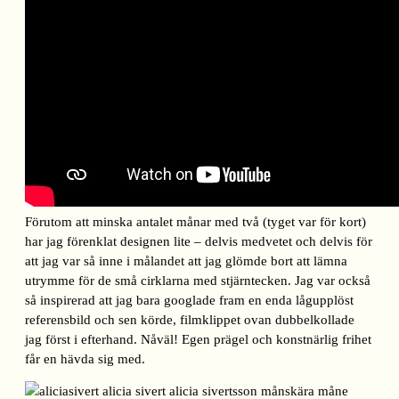
Förutom att minska antalet månar med två (tyget var för kort)
har jag förenklat designen lite – delvis medvetet och delvis för
att jag var så inne i målandet att jag glömde bort att lämna
utrymme för de små cirklarna med stjärntecken. Jag var också
så inspirerad att jag bara googlade fram en enda lågupplöst
referensbild och sen körde, filmklippet ovan dubbelkollade
jag först i efterhand. Nåväl! Egen prägel och konstnärlig frihet
får en hävda sig med.