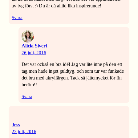
av tyg först :) Du är då alltid lika inspirerande!
Svara
Alicia Sivert
26 juli, 2016
Det var också en bra idé! Jag var lite inne på den ett
tag men hade inget guldtyg, och som tur var funkade
det bra med akrylfärgen. Tack så jättemycket för fin
beröm!!
Svara
Jess
23 juli, 2016