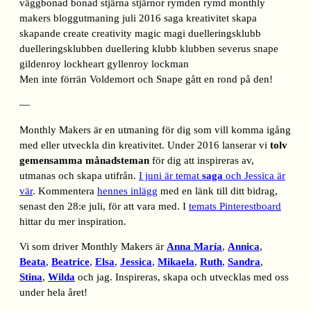
Men inte förrän Voldemort och Snape gått en rond på den!
—
Monthly Makers är en utmaning för dig som vill komma igång
med eller utveckla din kreativitet. Under 2016 lanserar vi
tolv
gemensamma månadsteman
för dig att inspireras av,
utmanas och skapa utifrån.
I juni är temat
saga
och Jessica är
vär
. Kommentera
hennes inlägg
med en länk till ditt bidrag,
senast den 28:e juli, för att vara med. I
temats Pinterestboard
hittar du mer inspiration.
Vi som driver Monthly Makers är
Anna María
,
Annica
,
Beata
,
Beatrice
,
Elsa
,
Jessica
,
Mikaela
,
Ruth
,
Sandra
,
Stina
,
Wilda
och jag. Inspireras, skapa och utvecklas med oss
under hela året!