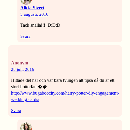
Alicia Sivert
5 augusti, 2016
Tack snälla!!! :D:D:D
Svara
Anonym
28 juli, 2016
Hittade det här och var bara tvungen att tipsa då du är ett
stort Potterfan ��
http://www.bugaboocity.com/harry-potter-diy-engagement-
wedding-cards/
Svara