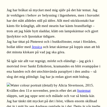
Jag har bråkat så mycket med mig själv på det här temat. Jag
är verkligen i behov av belysning i lägenheten, men i huvudet
har det stått alldeles still på idéer. Allt med stickkontakt har
känts för krångligt, allt med stearin har känts brandfarligt –
trots att jag både bytt sladdar, klätt om lampskärmar och gjort
ljuslyktor och ljusstakar tidigare.
Jag har tittat på Pinterest och i butiksfönster, rotat i förråden,
bollat idéer med
Jessica
och letat skärmar på loppis utan att bli
det minsta klokare på vad jag ska göra.
Så igår när allt var regnigt, mörkt och eländigt – jag gick i
motvind över Sankt Eriksbron, kramandes en blöt svamppåse i
ena handen och det utochinvända paraplyet i den andra – så
slog det mig plötsligt: Jag har ju redan gjort mitt bidrag.
Kvällen den 11:e november, precis efter det att
ljustemat
släppts, satt jag uppe sent och målade och var så himla kär.
Jag har tänkt rätt mycket på det i höst, vilken enorm skillnad
det är i mitt liv sen Andreas ramlade in i det. Detta är vår tredje