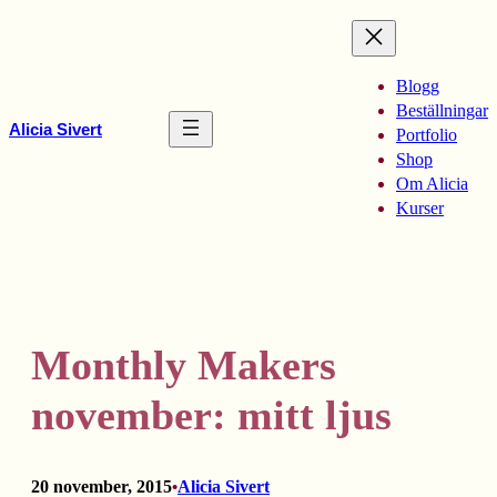
Hoppa
till
innehåll
Blogg
Beställningar
Alicia Sivert
Portfolio
Shop
Om Alicia
Kurser
Monthly Makers
november: mitt ljus
20 november, 2015
Alicia Sivert
•