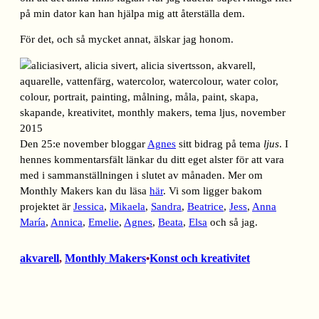
på min dator kan han hjälpa mig att återställa dem.
För det, och så mycket annat, älskar jag honom.
Den 25:e november bloggar
Agnes
sitt bidrag på tema
ljus
. I
hennes kommentarsfält länkar du ditt eget alster för att vara
med i sammanställningen i slutet av månaden. Mer om
Monthly Makers kan du läsa
här
. Vi som ligger bakom
projektet är
Jessica
,
Mikaela
,
Sandra
,
Beatrice
,
Jess
,
Anna
María
,
Annica
,
Emelie
,
Agnes
,
Beata
,
Elsa
och så jag.
akvarell
, 
Monthly Makers
Konst och kreativitet
•