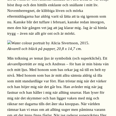
höst ihop och den hittills enklaste och snällaste i mitt liv.
Novemberregnet, de klibbiga löven och mörka
eftermiddagarna har aldrig varit så lätta att ta sig igenom som
nu. Kanske blir det tuffare i februari, kanske redan imorgon,
men den här gången vet jag att jag klarar mig. Jag är så himla
trygg – även när allt gör ont och är mörkt.
Akvarell och bläck på papper, 20,8 x 14,7 cm.
Min tolkning av temat
ljus
är symbolisk (och superkliché). Ett
akvarellporträtt av mig och Andreas – för han är min bästa vän
och mitt ljus. Med honom som bas orkar jag nå till en helt ny
nivå. Med honom som bas är mitt allra sämsta aldrig så illa
som mitt standardläge var förr. Han tröstar mig när det värker
och han höjer mig när det går bra. Han avleder mig när jag
fastnar och han håller i mig när allting snurrar. Han lyser för
mig när det skymmer och han ligger vaken med mig och
räknar ner dagarna tills det åter ska knoppas. När världen
rämnar kan vi enas om att allting suger men påminna varann
om att det ännu finns fåglar. När jag raderar superviktiga filer