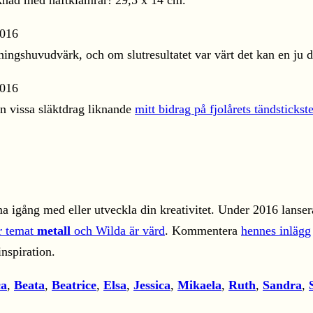
cknad med häftklamrar! 29,5 x 14 cm.
nningshuvudvärk, och om slutresultatet var värt det kan en ju d
en vissa släktdrag liknande
mitt bidrag på fjolårets tändsticks
 igång med eller utveckla din kreativitet. Under 2016 lanser
r temat
metall
och Wilda är värd
. Kommentera
hennes inlägg
inspiration.
ca
,
Beata
,
Beatrice
,
Elsa
,
Jessica
,
Mikaela
,
Ruth
,
Sandra
,