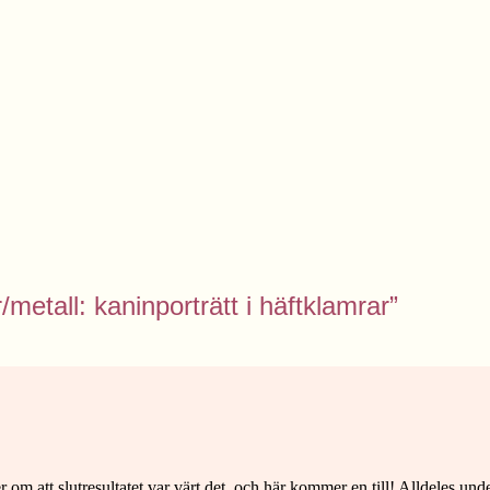
metall: kaninporträtt i häftklamrar”
m att slutresultatet var värt det, och här kommer en till! Alldeles unde