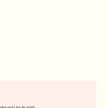
rbar tavla har du gjort!