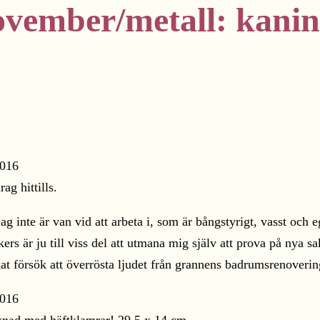
ember/metall: kaninp
ag hittills.
 jag inte är van vid att arbeta i, som är bångstyrigt, vasst och 
rs är ju till viss del att utmana mig själv att prova på nya s
at försök att överrösta ljudet från grannens badrumsrenoverin