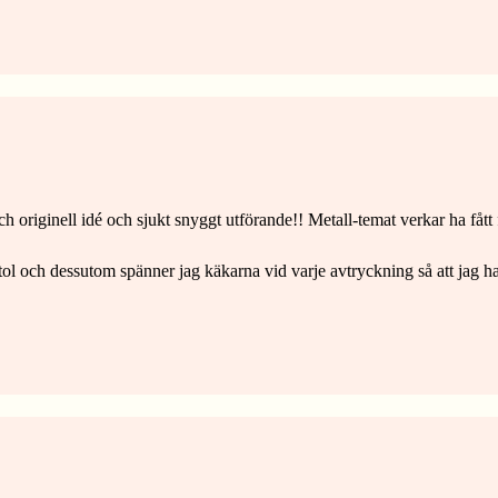
h originell idé och sjukt snyggt utförande!! Metall-temat verkar ha fått fo
tol och dessutom spänner jag käkarna vid varje avtryckning så att jag ha