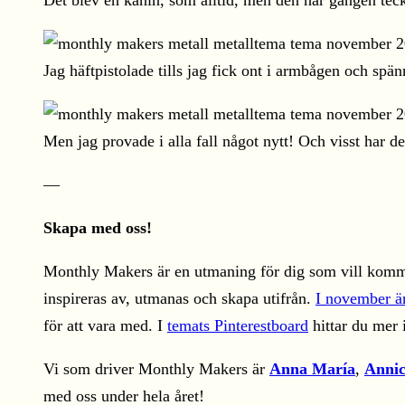
Det blev en kanin, som alltid, men den här gången te
Jag häftpistolade tills jag fick ont i armbågen och spä
Men jag provade i alla fall något nytt! Och visst har d
—
Skapa med oss!
Monthly Makers är en utmaning för dig som vill komma
inspireras av, utmanas och skapa utifrån.
I november ä
för att vara med. I
temats Pinterestboard
hittar du mer 
Vi som driver Monthly Makers är
Anna María
,
Anni
med oss under hela året!