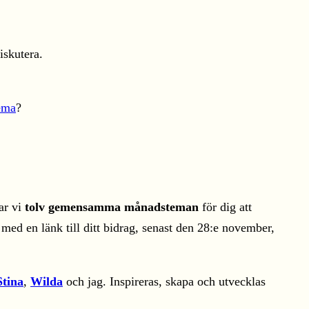
iskutera.
tema
?
ar vi
tolv gemensamma månadsteman
för dig att
med en länk till ditt bidrag, senast den 28:e november,
Stina
,
Wilda
och jag. Inspireras, skapa och utvecklas