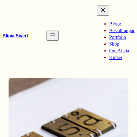
Hoppa
till
innehåll
Blogg
Beställningar
Alicia Sivert
Portfolio
Shop
Om Alicia
Kurser