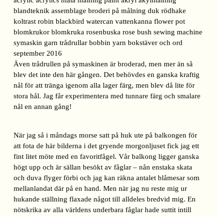
Även trådrullen på symaskinen är broderad, men mer än så
blev det inte den här gången. Det behövdes en ganska kraftig
nål för att tränga igenom alla lager färg, men blev då lite för
stora hål. Jag får experimentera med tunnare färg och smalare
nål en annan gång!
När jag så i måndags morse satt på huk ute på balkongen för
att fota de här bilderna i det gryende morgonljuset fick jag ett
fint litet möte med en favoritfågel. Vår balkong ligger ganska
högt upp och är sällan besökt av fåglar – nån enstaka skata
och duva flyger förbi och jag kan räkna antalet blåmesar som
mellanlandat där på en hand. Men när jag nu reste mig ur
hukande ställning flaxade något till alldeles bredvid mig. En
nötskrika av alla världens underbara fåglar hade suttit intill