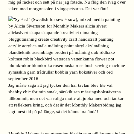
mig på räcket och sett på när jag fotade. Nu flög den iväg över
taken med morgonsolen i vingspetsarna. Det var fint!
Jag måste säga att jag tycker den här tavlan blev lite väl
shabby chic för min smak, särskilt sen mässingsbokstäverna
tillkommit, men det var roliga motiv att jobba med och tankar
att reflektera kring, och det är det Monthly Makersbidrag jag
lagt mest tid på på länge, så det känns bra ändå!
—
Monthly Makers är en utmaning för dig som vill komma igång