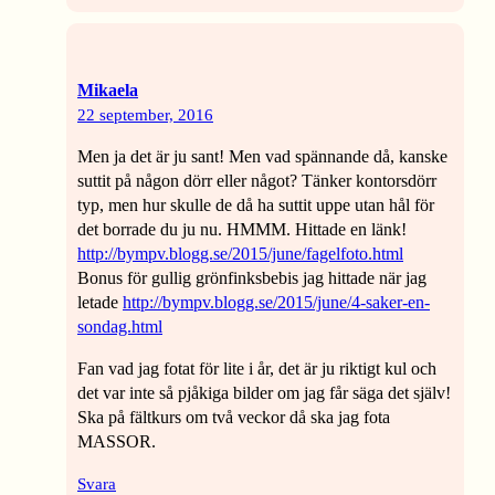
Mikaela
22 september, 2016
Men ja det är ju sant! Men vad spännande då, kanske
suttit på någon dörr eller något? Tänker kontorsdörr
typ, men hur skulle de då ha suttit uppe utan hål för
det borrade du ju nu. HMMM. Hittade en länk!
http://bympv.blogg.se/2015/june/fagelfoto.html
Bonus för gullig grönfinksbebis jag hittade när jag
letade
http://bympv.blogg.se/2015/june/4-saker-en-
sondag.html
Fan vad jag fotat för lite i år, det är ju riktigt kul och
det var inte så pjåkiga bilder om jag får säga det själv!
Ska på fältkurs om två veckor då ska jag fota
MASSOR.
Svara