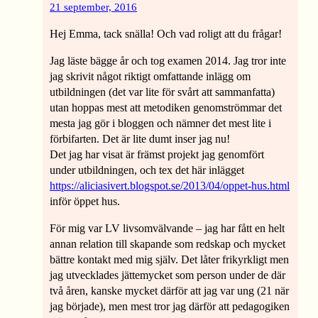
21 september, 2016
Hej Emma, tack snälla! Och vad roligt att du frågar!
Jag läste bägge år och tog examen 2014. Jag tror inte
jag skrivit något riktigt omfattande inlägg om
utbildningen (det var lite för svårt att sammanfatta)
utan hoppas mest att metodiken genomströmmar det
mesta jag gör i bloggen och nämner det mest lite i
förbifarten. Det är lite dumt inser jag nu!
Det jag har visat är främst projekt jag genomfört
under utbildningen, och tex det här inlägget
https://aliciasivert.blogspot.se/2013/04/oppet-hus.html
inför öppet hus.
För mig var LV livsomvälvande – jag har fått en helt
annan relation till skapande som redskap och mycket
bättre kontakt med mig själv. Det låter frikyrkligt men
jag utvecklades jättemycket som person under de där
två åren, kanske mycket därför att jag var ung (21 när
jag började), men mest tror jag därför att pedagogiken