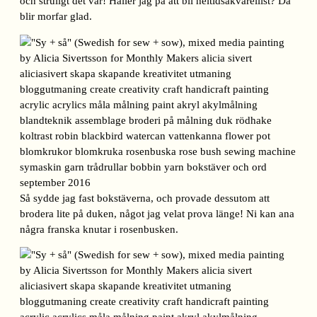
och struligt det var! Håller jag på att bli heltidsakvarellist? Då
blir morfar glad.
Så sydde jag fast bokstäverna, och provade dessutom att
brodera lite på duken, något jag velat prova länge! Ni kan ana
några franska knutar i rosenbusken.