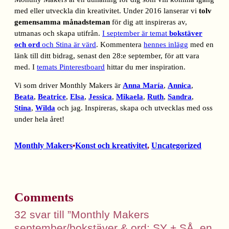
med eller utveckla din kreativitet. Under 2016 lanserar vi
tolv
gemensamma månadsteman
för dig att inspireras av,
utmanas och skapa utifrån.
I september är temat
bokstäver
och ord
och Stina är värd
. Kommentera
hennes inlägg
med en
länk till ditt bidrag, senast den 28:e september, för att vara
med. I
temats Pinterestboard
hittar du mer inspiration.
Vi som driver Monthly Makers är
Anna María
,
Annica
,
Beata
,
Beatrice
,
Elsa
,
Jessica
,
Mikaela
,
Ruth
,
Sandra
,
Stina
,
Wilda
och jag. Inspireras, skapa och utvecklas med oss
under hela året!
Monthly Makers
Konst och kreativitet
, 
Uncategorized
•
Comments
32 svar till ”Monthly Makers
september/bokstäver & ord: SY + SÅ, en