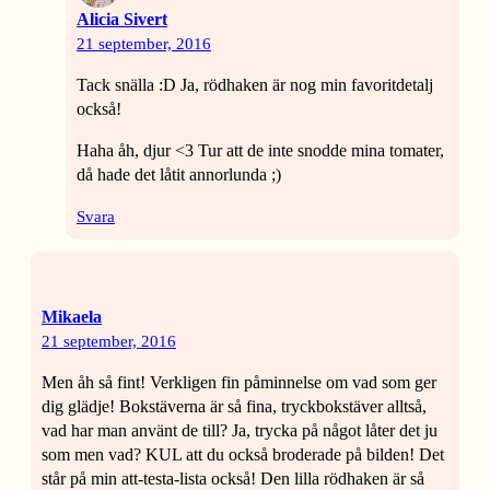
Alicia Sivert
21 september, 2016
Tack snälla :D Ja, rödhaken är nog min favoritdetalj
också!
Haha åh, djur <3 Tur att de inte snodde mina tomater,
då hade det låtit annorlunda ;)
Svara
Mikaela
21 september, 2016
Men åh så fint! Verkligen fin påminnelse om vad som ger
dig glädje! Bokstäverna är så fina, tryckbokstäver alltså,
vad har man använt de till? Ja, trycka på något låter det ju
som men vad? KUL att du också broderade på bilden! Det
står på min att-testa-lista också! Den lilla rödhaken är så