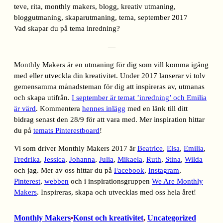
Vad skapar du på tema inredning?
—
Monthly Makers är en utmaning för dig som vill komma igång
med eller utveckla din kreativitet. Under 2017 lanserar vi tolv
gemensamma månadsteman för dig att inspireras av, utmanas
och skapa utifrån.
I september är temat ’inredning’ och Emilia
är värd
. Kommentera
hennes inlägg
med en länk till ditt
bidrag senast den 28/9 för att vara med. Mer inspiration hittar
du på
temats Pinterestboard
!
Vi som driver Monthly Makers 2017 är
Beatrice
,
Elsa
,
Emilia
,
Fredrika
,
Jessica
,
Johanna
,
Julia
,
Mikaela
,
Ruth
,
Stina
,
Wilda
och jag. Mer av oss hittar du på
Facebook
,
Instagram
,
Pinterest
,
webben
och i inspirationsgruppen
We Are Monthly
Makers
. Inspireras, skapa och utvecklas med oss hela året!
Monthly Makers
Konst och kreativitet
, 
Uncategorized
•