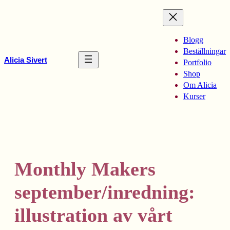
Hoppa
till
innehåll
Blogg
Beställningar
Alicia Sivert
Portfolio
Shop
Om Alicia
Kurser
Monthly Makers
september/inredning:
illustration av vårt