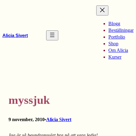
Hoppa
till
innehåll
Blogg
Beställningar
Alicia Sivert
Portfolio
Shop
Om Alicia
Kurser
myssjuk
9 november, 2010
Alicia Sivert
•
Jag är så beundransvärt bra på att vara ledig!