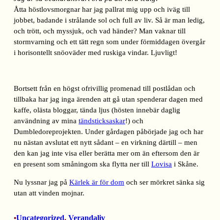
Åtta höstlovsmorgnar har jag pallrat mig upp och iväg till
jobbet, badande i strålande sol och full av liv. Så är man ledig,
och trött, och myssjuk, och vad händer? Man vaknar till
stormvarning och ett tätt regn som under förmiddagen övergår
i horisontellt snöoväder med ruskiga vindar. Ljuvligt!
Bortsett från en högst ofrivillig promenad till postlådan och
tillbaka har jag inga ärenden att gå utan spenderar dagen med
kaffe, olästa bloggar, tända ljus (hösten innebär daglig
användning av mina
tändsticksaskar
!) och
Dumbledoreprojekten. Under gårdagen påbörjade jag och har
nu nästan avslutat ett nytt sådant – en virkning därtill – men
den kan jag inte visa eller berätta mer om än eftersom den är
en present som småningom ska flytta ner till
Lovisa
i Skåne.
Nu lyssnar jag på
Kärlek är för dom
och ser mörkret sänka sig
utan att vinden mojnar.
Uncategorized
, 
Verandaliv
•