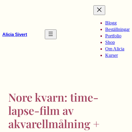
Hoppa
till
innehåll
Blogg
Beställningar
Alicia Sivert
Portfolio
Shop
Om Alicia
Kurser
Nore kvarn: time-
lapse-film av
akvarellmålning +