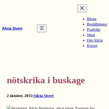
Hoppa
till
innehåll
Blogg
Beställningar
Alicia Sivert
Portfolio
Shop
Om Alicia
Kurser
nötskrika i buskage
2 oktober, 2015
Alicia Sivert
•