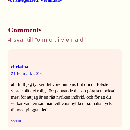
Uncategorized
, 
Verandaliv
•
Comments
4 svar till ”o m o t i v e r a d”
christina
21 februari, 2010
åh, fint! jag tycker det vore himlans fint om du fotade +
visade allt det roliga & spännande du ska göra sen också!
mest för att jag är en rätt nyfiken individ. och för att du
verkar vara en sån man vill vara nyfiken på! haha. lycka
till med pluggandet!
Svara