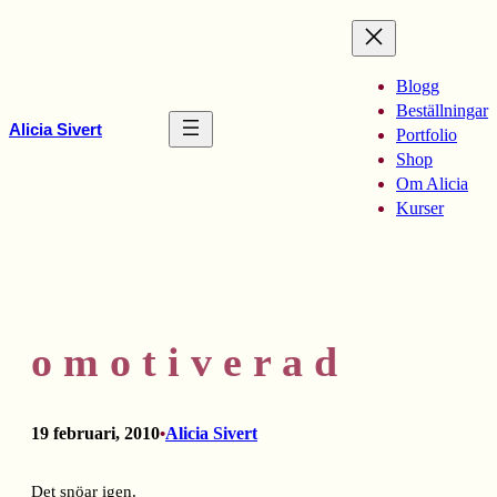
Hoppa
till
innehåll
Blogg
Beställningar
Alicia Sivert
Portfolio
Shop
Om Alicia
Kurser
o m o t i v e r a d
19 februari, 2010
Alicia Sivert
•
Det snöar igen.