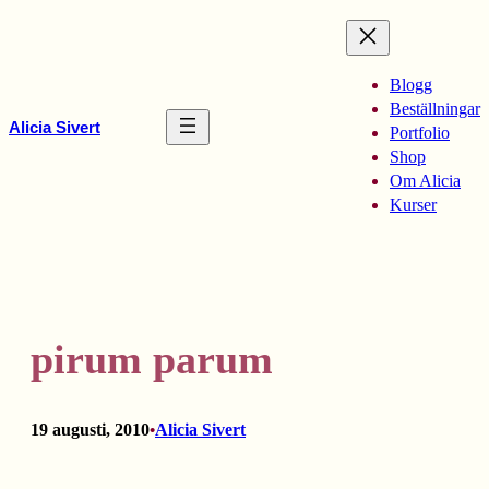
Hoppa
till
innehåll
Blogg
Beställningar
Alicia Sivert
Portfolio
Shop
Om Alicia
Kurser
pirum parum
19 augusti, 2010
Alicia Sivert
•