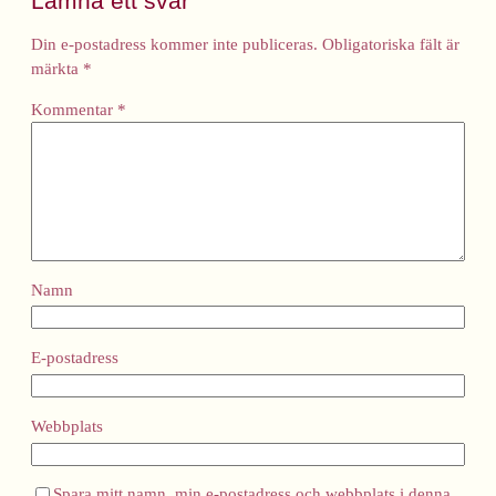
Lämna ett svar
Din e-postadress kommer inte publiceras.
Obligatoriska fält är
märkta
*
Kommentar
*
Namn
E-postadress
Webbplats
Spara mitt namn, min e-postadress och webbplats i denna