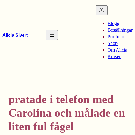
Hoppa
till
innehåll
Blogg
Beställningar
Alicia Sivert
Portfolio
Shop
Om Alicia
Kurser
pratade i telefon med
Carolina och målade en
liten ful fågel