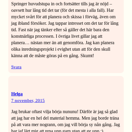
Springer huvudstupa in och fortsätter tills jag är nöjd –
oavsett hur lång tid det tar (för det mesta i alla fall). Har
mycket svårt för att planera och skissa i förväg, även om
jag ibland försöker. Jag tappar intresset om det tar för lång
tid. Fast när jag tänker efter så gäller det här bara den
konstnärliga processen. I övriga livet gillar jag att
planera… nästan mer än att genomföra. Jag kan planera
olika inredningsprojekt i evighet utan att för den skull
känna att de måste göras på en gång. Skumt!
Svara
Helga
7 november, 2015
Jag brukar oftast vilja börja nununu! Därför är jag så glad
att jag har en hel del material hemma. Men jag borde träna
på att vara mer nogrann, om jag vill börja sy nån gång. Jag
har iaf lärt mig att repa upp garn utan att ge upp :)