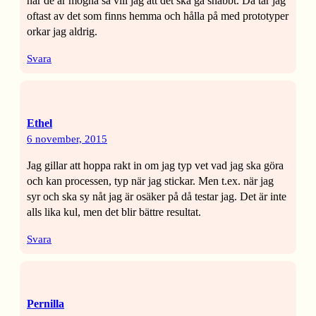
när de är mogna så vill jag att det ska gå snabbt. Då tar jag
oftast av det som finns hemma och hålla på med prototyper
orkar jag aldrig.
Svara
Ethel
6 november, 2015
Jag gillar att hoppa rakt in om jag typ vet vad jag ska göra
och kan processen, typ när jag stickar. Men t.ex. när jag
syr och ska sy nåt jag är osäker på då testar jag. Det är inte
alls lika kul, men det blir bättre resultat.
Svara
Pernilla