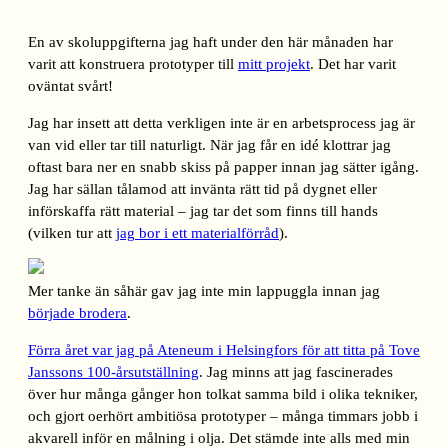
En av skoluppgifterna jag haft under den här månaden har
varit att konstruera prototyper till
mitt projekt
. Det har varit
oväntat svårt!
Jag har insett att detta verkligen inte är en arbetsprocess jag är
van vid eller tar till naturligt. När jag får en idé klottrar jag
oftast bara ner en snabb skiss på papper innan jag sätter igång.
Jag har sällan tålamod att invänta rätt tid på dygnet eller
införskaffa rätt material – jag tar det som finns till hands
(vilken tur att
jag bor i ett materialförråd
).
Mer tanke än såhär gav jag inte min lappuggla innan jag
började brodera
.
Förra året var jag på Ateneum i Helsingfors för att titta på Tove
Janssons 100-årsutställning
. Jag minns att jag fascinerades
över hur många gånger hon tolkat samma bild i olika tekniker,
och gjort oerhört ambitiösa prototyper – många timmars jobb i
akvarell inför en målning i olja. Det stämde inte alls med min