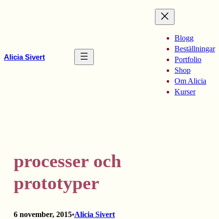
Hoppa
till
innehåll
Blogg
Beställningar
Alicia Sivert
Portfolio
Shop
Om Alicia
Kurser
processer och
prototyper
6 november, 2015
Alicia Sivert
•