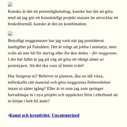
Kanske är det ett personlighetsdrag, kanske har det att göra
med att jag gör ett konstnärligt projekt snarare än utvecklar ett
bruksföremål, kanske är det en kombination.
Betydligt noggrannare har jag varit när jag porträtterat
lambgiftet på Faludden. Det är roligt att jobba i miniatyr, men
svårt att inte bli för slarvig eller för den delen –
för noggrann
.
I det här fallet är jag på väg att göra ett riktigt alster av
prototypen. Att det ska vara så himla svårt!
Hur fungerar ni? Behöver ni planera, låta en idé växa,
införskaffa rätt material och göra noggranna förberedelser
innan ni sätter igång? Eller är ni som jag som springer
huvudstupa in i nya projekt och upptäcker först i efterhand att
ni börjat i helt fel ände?
Konst och kreativitet
, 
Uncategorized
•