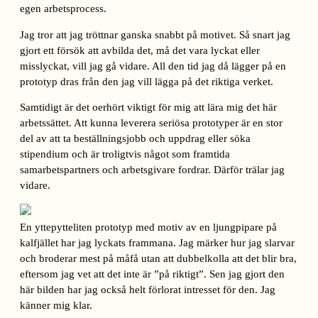
egen arbetsprocess.
Jag tror att jag tröttnar ganska snabbt på motivet. Så snart jag
gjort ett försök att avbilda det, må det vara lyckat eller
misslyckat, vill jag gå vidare. All den tid jag då lägger på en
prototyp dras från den jag vill lägga på det riktiga verket.
Samtidigt är det oerhört viktigt för mig att lära mig det här
arbetssättet. Att kunna leverera seriösa prototyper är en stor
del av att ta beställningsjobb och uppdrag eller söka
stipendium och är troligtvis något som framtida
samarbetspartners och arbetsgivare fordrar. Därför trälar jag
vidare.
En yttepytteliten prototyp med motiv av en ljungpipare på
kalfjället har jag lyckats frammana. Jag märker hur jag slarvar
och broderar mest på måfå utan att dubbelkolla att det blir bra,
eftersom jag vet att det inte är ”på riktigt”. Sen jag gjort den
här bilden har jag också helt förlorat intresset för den. Jag
känner mig klar.