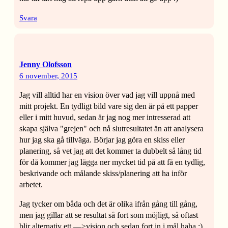
Svara
Jenny Olofsson
6 november, 2015
Jag vill alltid har en vision över vad jag vill uppnå med
mitt projekt. En tydligt bild vare sig den är på ett papper
eller i mitt huvud, sedan är jag nog mer intresserad att
skapa själva "grejen" och nå slutresultatet än att analysera
hur jag ska gå tillväga. Börjar jag göra en skiss eller
planering, så vet jag att det kommer ta dubbelt så lång tid
för då kommer jag lägga ner mycket tid på att få en tydlig,
beskrivande och målande skiss/planering att ha inför
arbetet.
Jag tycker om båda och det är olika ifrån gång till gång,
men jag gillar att se resultat så fort som möjligt, så oftast
blir alternativ ett —>vision och sedan fort in i mål haha :)