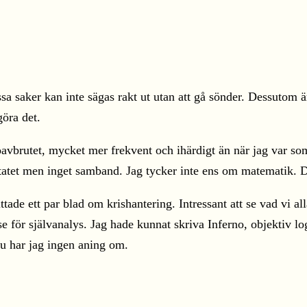
sa saker kan inte sägas rakt ut utan att gå sönder. Dessutom ä
göra det.
oavbrutet, mycket mer frekvent och ihärdigt än när jag var s
ltatet men inget samband. Jag tycker inte ens om matematik. De
e ett par blad om krishantering. Intressant att se vad vi alla 
se för självanalys. Jag hade kunnat skriva Inferno, objektiv l
nu har jag ingen aning om.