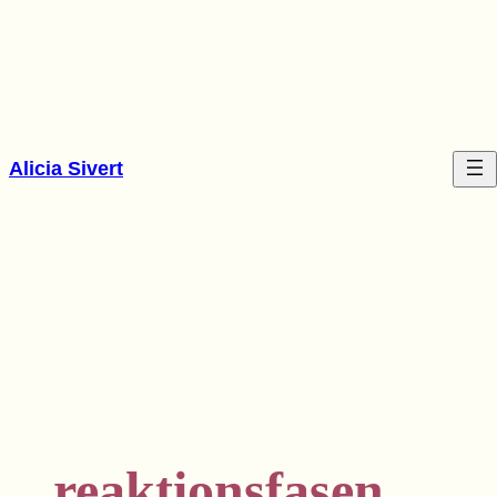
Hoppa
till
innehåll
Alicia Sivert
reaktionsfasen