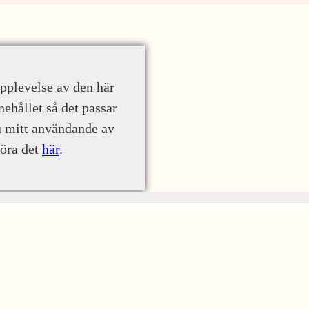
upplevelse av den här
nehållet så det passar
u mitt användande av
göra det
här
.