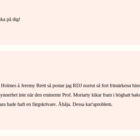
nka på dig!
Holmes á Jeremy Brett så postar jag RDJ norrut så fort frimärkena hinn
(i synnerhet inte när den eminente Prof. Moriarty kikar fram i höghatt 
ara hade haft en färgskrivare. Åhåja. Dessa kar'aproblem.