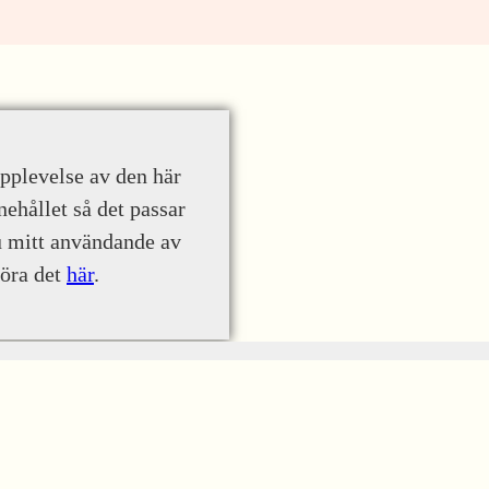
upplevelse av den här
nehållet så det passar
u mitt användande av
göra det
här
.