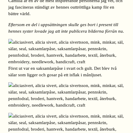
Camilla är en av de mest inspirerande personerna jag vet, och
jag fascineras ständigt av hennes outtröttliga kamp för en
bättre värld.
Eftersom en del i uppsättningen skulle ges bort i present till
hennes syster lovade jag att inte publicera bilderna förrän nu.
Först ut var en saksamlarpåse i svart och gult. Det blev två
sälar som ligger och gosar på ett isflak i månljuset.