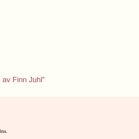
 av Finn Juhl”
ina.