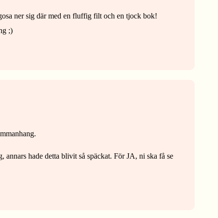
osa ner sig där med en fluffig filt och en tjock bok!
ng ;)
 sammanhang.
g, annars hade detta blivit så späckat. För JA, ni ska få se