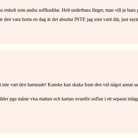
ss enkelt som andra soffkuddar. Helt underbara färger, man vill ju bara g
 den vara borta en dag är det absolut INTE jag som varit där, just sayi
 vet inte vart den hamnade! Kanske kan skaka fram den vid något annat
bilder pga måste visa mattan och kartan ovanför soffan i ett separat inläg