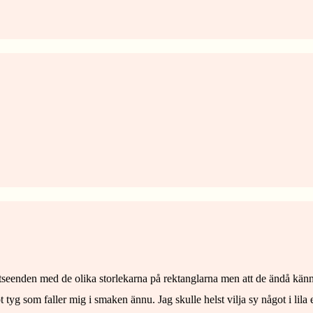
utseenden med de olika storlekarna på rektanglarna men att de ändå känns
got tyg som faller mig i smaken ännu. Jag skulle helst vilja sy något i li