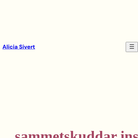
Hoppa
till
innehåll
Alicia Sivert
sammetskuddar ins