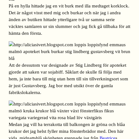
På en hylla hittade jag en vit burk med illa medtaget korklock.
Det är något visst med mig och burkar och när jag i andra
änden av butiken hittade ytterligare två ur samma serie
väcktes samlaren ur sin slummer och jag fick gå tillbaka för att
hämta den första.
Att de dessutom var designade av Stig Lindberg för apoteket
gjorde att saken var sojabiff. Såklart de skulle få följa med
hem, ja inte bara till mig utan hem till sin tillverkningsort som
är just Gustavsberg. Jag bor med utsikt över de gamla
fabrikslokalerna.
Medan jag vill ha terrakotta till balkongen är gröna och blåa
krukor det jag helst fyller mina fönsterbrädor med. Den här
vida, midnattsblå skönheten greppade jag från
Beatrice
s