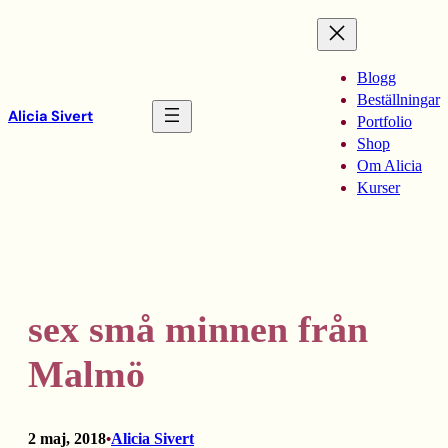
Hoppa
till
innehåll
Blogg
Beställningar
Alicia Sivert
Portfolio
Shop
Om Alicia
Kurser
sex små minnen från
Malmö
2 maj, 2018
Alicia Sivert
•