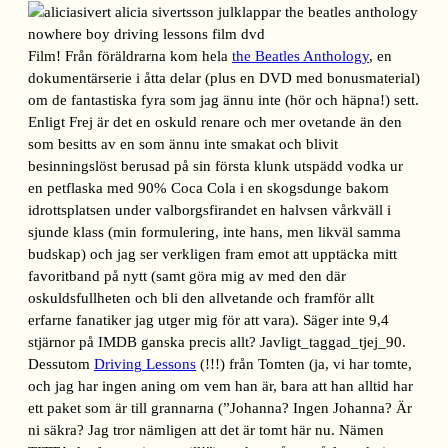
Film! Från föräldrarna kom hela
the Beatles Anthology
, en
dokumentärserie i åtta delar (plus en DVD med bonusmaterial)
om de fantastiska fyra som jag ännu inte (hör och häpna!) sett.
Enligt Frej är det en oskuld renare och mer ovetande än den
som besitts av en som ännu inte smakat och blivit
besinningslöst berusad på sin första klunk utspädd vodka ur
en petflaska med 90% Coca Cola i en skogsdunge bakom
idrottsplatsen under valborgsfirandet en halvsen vårkväll i
sjunde klass (min formulering, inte hans, men likväl samma
budskap) och jag ser verkligen fram emot att upptäcka mitt
favoritband på nytt (samt göra mig av med den där
oskuldsfullheten och bli den allvetande och framför allt
erfarne fanatiker jag utger mig för att vara). Säger inte 9,4
stjärnor på IMDB ganska precis allt? Javligt_taggad_tjej_90.
Dessutom
Driving Lessons
(!!!) från Tomten (ja, vi har tomte,
och jag har ingen aning om vem han är, bara att han alltid har
ett paket som är till grannarna (”Johanna? Ingen Johanna? Är
ni säkra? Jag tror nämligen att det är tomt här nu. Nämen