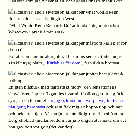
Hansson som jag tycker är en av världens finaste människor.
’What Would Keith Richards Do’ är himla stilig inuti också.
Wowowow, precis i min smak.
För att sann amour aldrig dör. Thåströms senaste (inte längre
särskilt nya) platta, ’
Kärlek är för dom
’, från äldsta brorsan.
En liten plåtburk med fantastiskt motiv (den sensationella
showhästen Jupiter flygandes i varmluftballong) som jag fick
syn på i en tehandel
när jag och mamma var på väg till teatern
nån gång häromsist
och som fick mig att hoppa upp och ner
och peka och tjoa. Nästan (men inte riktigt) fylld med Anthon
Berg-choklad (mellanbrodern var ju tvungen att smaka om det
han gav bort var gott (det var det)).