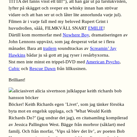
TITTA det fanns visst ett till!”), att han går ut på farstukvisten,
lyfter på skägget och sveper en whisky innan han strövar
vidare och att han ser ut och låter lite annorlunda varje jul).
Filmen är i varje fall med my beloved Rupert Grint i
huvudrollen, sååå, FILMKVÄLL SNART
EMILIE
!
Därtill kom mormorfar med
Nowhere Boy
, dramatiseringen av
John Lennons uppväxt, som jag desperat velat se i flera
månader. Bara att
trailern
soundtrackas av
Screamin’ Jay
Hawkins
bådar ju så gott att jag ryser i resårbyxorna.
Sist men inte minst en trippel-DVD med
American Psycho
,
Cubic
och
Rescue Dawn
från lillkusinen.
Brilliant!
Böcker! Keith Richards egen ’Livet’, som jag tänker försöka
byta mot en engelsk upplaga, och ’What Would Keith
Richards Do?’ (jag undrar det jag), en citatsamling kompilerad
av Jessica Pallington West. Bägge från morbror (såklart) med
familj. Och från morfar, ’Vips så blev det liv’, av poeten Bob