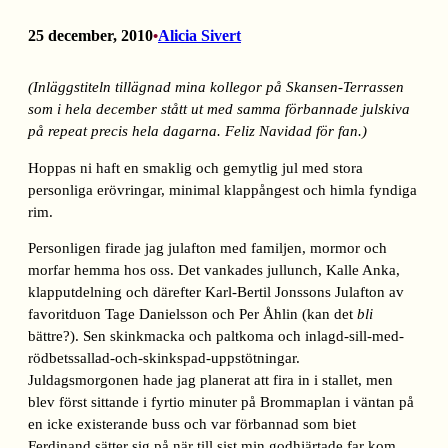
25 december, 2010
Alicia Sivert
•
(Inläggstiteln tillägnad mina kollegor på Skansen-Terrassen
som i hela december stått ut med samma förbannade julskiva
på repeat precis hela dagarna. Feliz Navidad för fan.)
Hoppas ni haft en smaklig och gemytlig jul med stora
personliga erövringar, minimal klappångest och himla fyndiga
rim.
Personligen firade jag julafton med familjen, mormor och
morfar hemma hos oss. Det vankades jullunch, Kalle Anka,
klapputdelning och därefter Karl-Bertil Jonssons Julafton av
favoritduon Tage Danielsson och Per Åhlin (kan det
bli
bättre?). Sen skinkmacka och paltkoma och inlagd-sill-med-
rödbetssallad-och-skinkspad-uppstötningar.
Juldagsmorgonen hade jag planerat att fira in i stallet, men
blev först sittande i fyrtio minuter på Brommaplan i väntan på
en icke existerande buss och var förbannad som biet
Ferdinand sätter sig på när till sist min godhjärtade far kom