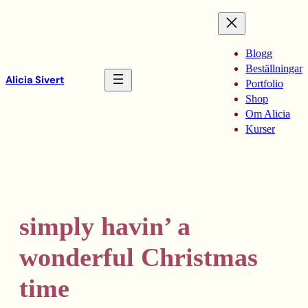
Hoppa
till
innehåll
Blogg
Beställningar
Alicia Sivert
Portfolio
Shop
Om Alicia
Kurser
simply havin’ a
wonderful Christmas
time