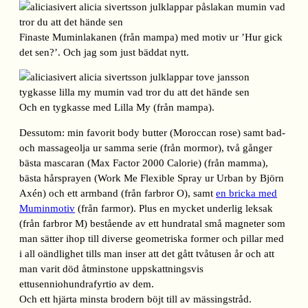
Finaste Muminlakanen (från mampa) med motiv ur ’Hur gick
det sen?’. Och jag som just bäddat nytt.
Och en tygkasse med Lilla My (från mampa).
Dessutom: min favorit body butter (Moroccan rose) samt bad-
och massageolja ur samma serie (från mormor), två gånger
bästa mascaran (Max Factor 2000 Calorie) (från mamma),
bästa hårsprayen (Work Me Flexible Spray ur Urban by Björn
Axén) och ett armband (från farbror O), samt
en bricka med
Muminmotiv
(från farmor). Plus en mycket underlig leksak
(från farbror M) bestående av ett hundratal små magneter som
man sätter ihop till diverse geometriska former och pillar med
i all oändlighet tills man inser att det gått tvåtusen år och att
man varit död åtminstone uppskattningsvis
ettusenniohundrafyrtio av dem.
Och ett hjärta minsta brodern böjt till av mässingstråd.