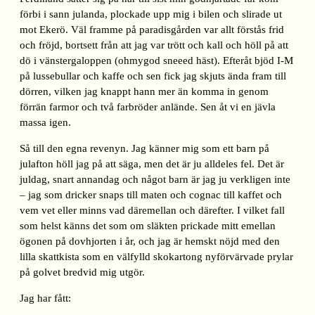
förbi i sann julanda, plockade upp mig i bilen och slirade ut
mot Ekerö. Väl framme på paradisgården var allt förstås frid
och fröjd, bortsett från att jag var trött och kall och höll på att
dö i vänstergaloppen (ohmygod sneeed häst). Efteråt bjöd I-M
på lussebullar och kaffe och sen fick jag skjuts ända fram till
dörren, vilken jag knappt hann mer än komma in genom
förrän farmor och två farbröder anlände. Sen åt vi en jävla
massa igen.
Så till den egna revenyn. Jag känner mig som ett barn på
julafton höll jag på att säga, men det är ju alldeles fel. Det är
juldag, snart annandag och något barn är jag ju verkligen inte
– jag som dricker snaps till maten och cognac till kaffet och
vem vet eller minns vad däremellan och därefter. I vilket fall
som helst känns det som om släkten prickade mitt emellan
ögonen på dovhjorten i år, och jag är hemskt nöjd med den
lilla skattkista som en välfylld skokartong nyförvärvade prylar
på golvet bredvid mig utgör.
Jag har fått: