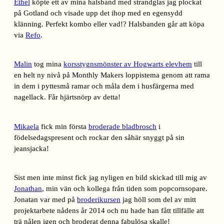
Ethel
köpte ett av mina halsband med strandglas jag plockat
på Gotland och visade upp det ihop med en egensydd
klänning. Perfekt kombo eller vad!? Halsbanden går att köpa
via
Refo
.
Malin
tog mina
korsstygnsmönster av Hogwarts elevhem
till
en helt ny nivå på Monthly Makers loppistema genom att rama
in dem i pyttesmå ramar och måla dem i husfärgerna med
nagellack. Får hjärtsnörp av detta!
Mikaela
fick min första
broderade bladbrosch
i
födelsedagspresent och rockar den såhär snyggt på sin
jeansjacka!
Sist men inte minst fick jag nyligen en bild skickad till mig av
Jonathan
, min vän och kollega från tiden som popcornsopare.
Jonatan var med på
broderikursen
jag höll som del av mitt
projektarbete nådens år 2014 och nu hade han fått tillfälle att
trä nålen igen och broderat denna fabulösa skalle!