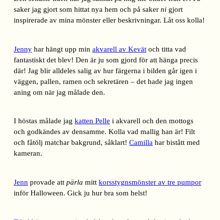
saker jag gjort som hittat nya hem och på saker
ni
gjort
inspirerade av mina mönster eller beskrivningar. Låt oss kolla!
Jenny
har hängt upp min
akvarell av Kevät
och titta vad
fantastiskt det blev! Den är ju som gjord för att hänga precis
där! Jag blir alldeles salig av hur färgerna i bilden går igen i
väggen, pallen, ramen och sekretären – det hade jag ingen
aning om när jag målade den.
I höstas målade jag
katten Pelle
i akvarell och den mottogs
och godkändes av densamme. Kolla vad mallig han är! Filt
och fåtölj matchar bakgrund, såklart!
Camilla
har bistått med
kameran.
Jenn
provade att
pärla
mitt
korsstygnsmönster av tre pumpor
inför Halloween. Gick ju hur bra som helst!