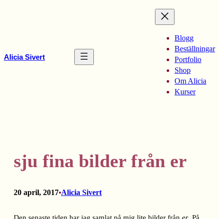
Hoppa
till
innehåll
Blogg
Beställningar
Alicia Sivert
Portfolio
Shop
Om Alicia
Kurser
sju fina bilder från er
20 april, 2017
Alicia Sivert
•
Den senaste tiden har jag samlat på mig lite bilder från
er
. På