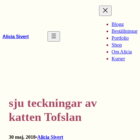
Hoppa
till
innehåll
Blogg
Beställningar
Alicia Sivert
Portfolio
Shop
Om Alicia
Kurser
sju teckningar av
katten Tofslan
30 maj, 2018
Alicia Sivert
•