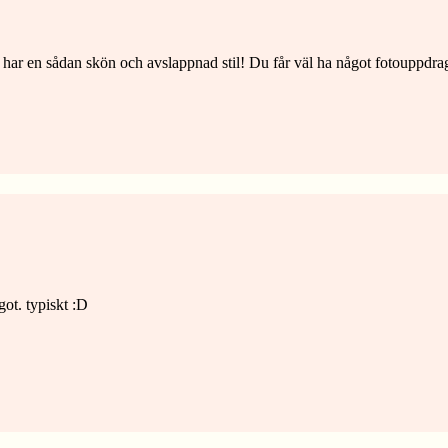
r en sådan skön och avslappnad stil! Du får väl ha något fotouppdrag 
ågot. typiskt :D